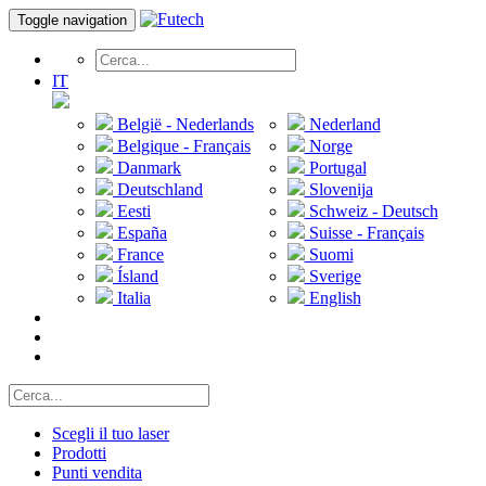
Toggle navigation
IT
België - Nederlands
Nederland
Belgique - Français
Norge
Danmark
Portugal
Deutschland
Slovenija
Eesti
Schweiz - Deutsch
España
Suisse - Français
France
Suomi
Ísland
Sverige
Italia
English
Scegli il tuo laser
Prodotti
Punti vendita