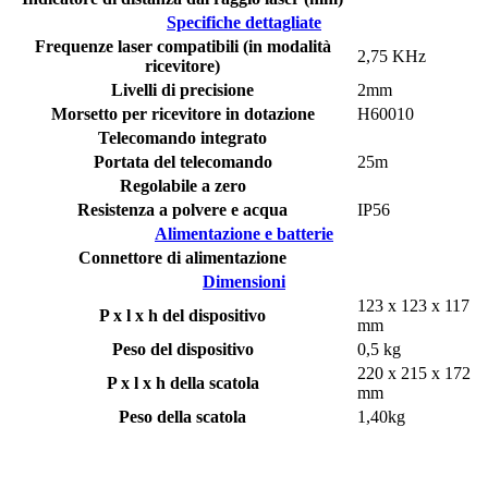
Specifiche dettagliate
Frequenze laser compatibili (in modalità
2,75 KHz
ricevitore)
Livelli di precisione
2mm
Morsetto per ricevitore in dotazione
H60010
Telecomando integrato
Portata del telecomando
25m
Regolabile a zero
Resistenza a polvere e acqua
IP56
Alimentazione e batterie
Connettore di alimentazione
Dimensioni
123 x 123 x 117
P x l x h del dispositivo
mm
Peso del dispositivo
0,5 kg
220 x 215 x 172
P x l x h della scatola
mm
Peso della scatola
1,40kg