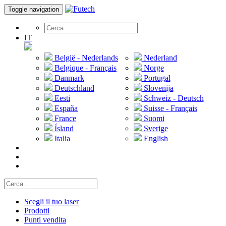
Toggle navigation
IT
België - Nederlands
Nederland
Belgique - Français
Norge
Danmark
Portugal
Deutschland
Slovenija
Eesti
Schweiz - Deutsch
España
Suisse - Français
France
Suomi
Ísland
Sverige
Italia
English
Scegli il tuo laser
Prodotti
Punti vendita