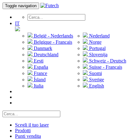
Toggle navigation
IT
België - Nederlands
Nederland
Belgique - Français
Norge
Danmark
Portugal
Deutschland
Slovenija
Eesti
Schweiz - Deutsch
España
Suisse - Français
France
Suomi
Ísland
Sverige
Italia
English
Scegli il tuo laser
Prodotti
Punti vendita