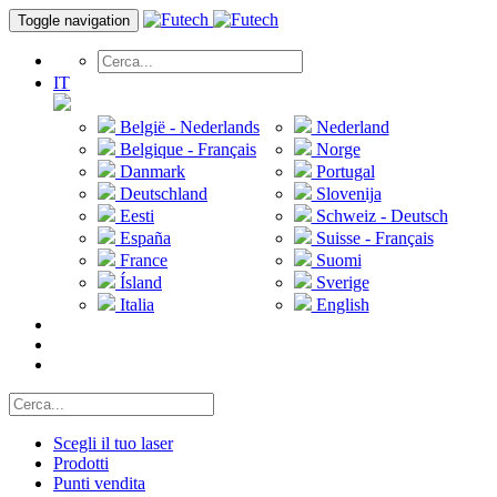
Toggle navigation
IT
België - Nederlands
Nederland
Belgique - Français
Norge
Danmark
Portugal
Deutschland
Slovenija
Eesti
Schweiz - Deutsch
España
Suisse - Français
France
Suomi
Ísland
Sverige
Italia
English
Scegli il tuo laser
Prodotti
Punti vendita