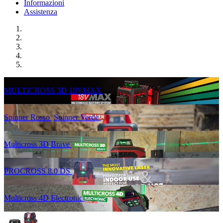
Informazioni
Assistenza
MULTICROSS 3D 18VMAX
Spinner Rosso
Spinner Verde
Multicross 3D Brave
PROCROSS 8.0 DS
Multicross 4D Electronic