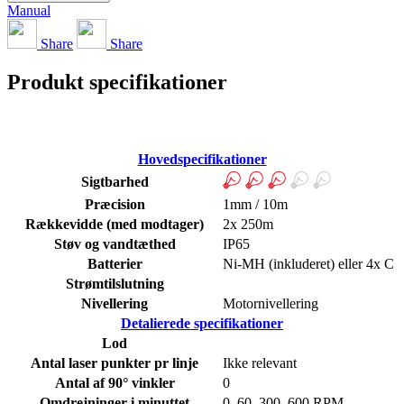
Manual
Share
Share
Produkt specifikationer
Hovedspecifikationer
Sigtbarhed
Præcision
1mm / 10m
Rækkevidde (med modtager)
2x 250m
Støv og vandtæthed
IP65
Batterier
Ni-MH (inkluderet) eller 4x C
Strømtilslutning
Nivellering
Motornivellering
Detalierede specifikationer
Lod
Antal laser punkter pr linje
Ikke relevant
Antal af 90° vinkler
0
Omdrejninger i minuttet
0, 60, 300, 600 RPM