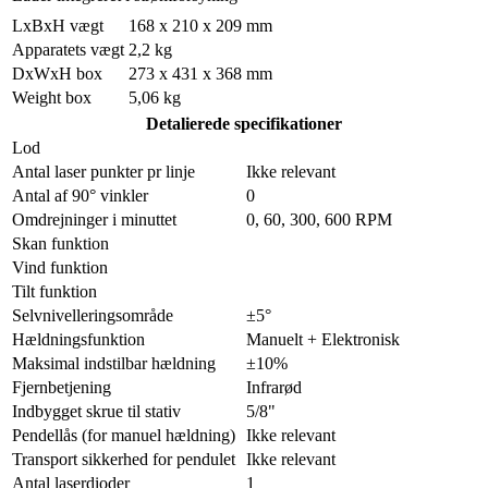
LxBxH vægt
168 x 210 x 209 mm
Apparatets vægt
2,2 kg
DxWxH box
273 x 431 x 368 mm
Weight box
5,06 kg
Detalierede specifikationer
Lod
Antal laser punkter pr linje
Ikke relevant
Antal af 90° vinkler
0
Omdrejninger i minuttet
0, 60, 300, 600 RPM
Skan funktion
Vind funktion
Tilt funktion
Selvnivelleringsområde
±5°
Hældningsfunktion
Manuelt + Elektronisk
Maksimal indstilbar hældning
±10%
Fjernbetjening
Infrarød
Indbygget skrue til stativ
5/8"
Pendellås (for manuel hældning)
Ikke relevant
Transport sikkerhed for pendulet
Ikke relevant
Antal laserdioder
1