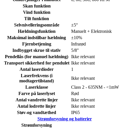
Skan funktion
Vind funktion
Tilt funktion
Selvnivelleringsområde
±5°
Hældningsfunktion
Manuelt + Elektronisk
Maksimal indstilbar hældning
±10%
Fjernbetjening
Infrarød
Indbygget skrue til stativ
5/8"
Pendellås (for manuel hældning)
Ikke relevant
Transport sikkerhed for pendulet
Ikke relevant
Antal laserdioder
1
Laserfrekvens (i
Ikke relevant
modtagertilstand)
Laserklasse
Class 2 - 635NM - <1mW
Farve på laserlyset
Rød
Antal vandrette linjer
Ikke relevant
Antal lodrette linjer
Ikke relevant
Støv-og vandtæthed
IP65
Strømforsyning og batterier
Strømforsyning