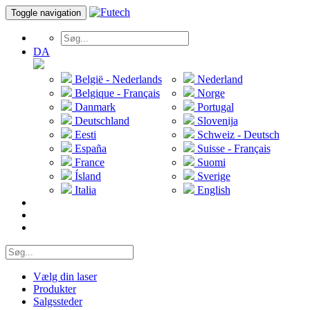
Toggle navigation
DA
België - Nederlands
Nederland
Belgique - Français
Norge
Danmark
Portugal
Deutschland
Slovenija
Eesti
Schweiz - Deutsch
España
Suisse - Français
France
Suomi
Ísland
Sverige
Italia
English
Vælg din laser
Produkter
Salgssteder