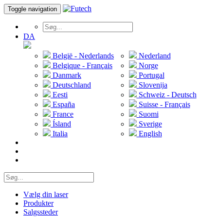
Toggle navigation
DA
België - Nederlands
Nederland
Belgique - Français
Norge
Danmark
Portugal
Deutschland
Slovenija
Eesti
Schweiz - Deutsch
España
Suisse - Français
France
Suomi
Ísland
Sverige
Italia
English
Vælg din laser
Produkter
Salgssteder