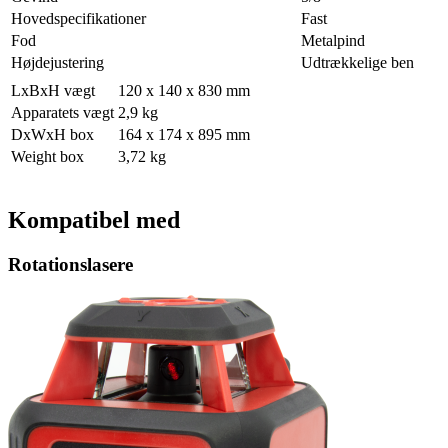
Hovedspecifikationer
Fast
Fod
Metalpind
Højdejustering
Udtrækkelige ben
LxBxH vægt
120 x 140 x 830 mm
Apparatets vægt
2,9 kg
DxWxH box
164 x 174 x 895 mm
Weight box
3,72 kg
Kompatibel med
Rotationslasere