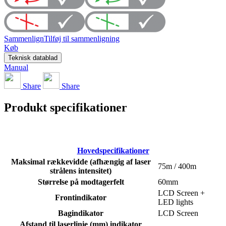
Sammenlign
Tilføj til sammenligning
Køb
Teknisk datablad
Manual
Share
Share
Produkt specifikationer
Hovedspecifikationer
Maksimal rækkevidde (afhængig af laser
75m / 400m
strålens intensitet)
Størrelse på modtagerfelt
60mm
LCD Screen +
Frontindikator
LED lights
Bagindikator
LCD Screen
Afstand til laserlinie (mm) indikator