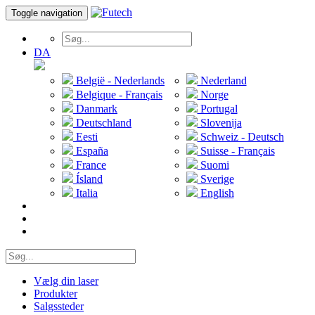
Toggle navigation
DA
België - Nederlands
Nederland
Belgique - Français
Norge
Danmark
Portugal
Deutschland
Slovenija
Eesti
Schweiz - Deutsch
España
Suisse - Français
France
Suomi
Ísland
Sverige
Italia
English
Vælg din laser
Produkter
Salgssteder