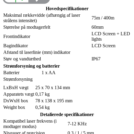
Hovedspecifikationer
Maksimal rækkevidde (afhængig af laser
75m / 400m
strålens intensitet)
Størrelse på modtagerfelt
60mm
LCD Screen + LED
Frontindikator
lights
Bagindikator
LCD Screen
Afstand til laserlinie (mm) indikator
Støv og vandtæthed
IP67
Strømforsyning og batterier
Batterier
1 x AA
Strømforsyning
LxBxH vægt
25 x 70 x 134 mm
Apparatets vægt
0,17 kg
DxWxH box
78 x 138 x 195 mm
Weight box
0,54 kg
Detalierede specifikationer
Kompatibel laser frekvens (i
7-12 KHz
modtager modus)
Niveauer af præcision
0,3 / 1 / 5 mm