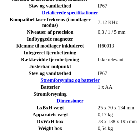
Støv og vandtæthed
IP67
Detalierede specifikationer
Kompatibel laser frekvens (i modtager
7-12 KHz
modus)
Niveauer af præcision
0,3 / 1 / 5 mm
Indbyggede magneter
Klemme til modtager inkluderet
H60013
Integreret fjernbetjening
Rækkevidde fjernbetjening
Ikke relevant
Justerbar nulpunkt
Støv-og vandtæthed
IP67
Strømforsyning og batterier
Batterier
1 x AA
Strømforsyning
Dimensioner
LxBxH vægt
25 x 70 x 134 mm
Apparatets vægt
0,17 kg
DxWxH box
78 x 138 x 195 mm
Weight box
0,54 kg