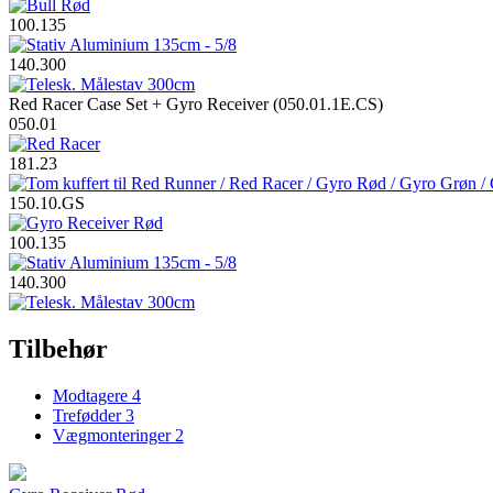
100.135
140.300
Red Racer Case Set + Gyro Receiver (050.01.1E.CS)
050.01
181.23
150.10.GS
100.135
140.300
Tilbehør
Modtagere
4
Trefødder
3
Vægmonteringer
2