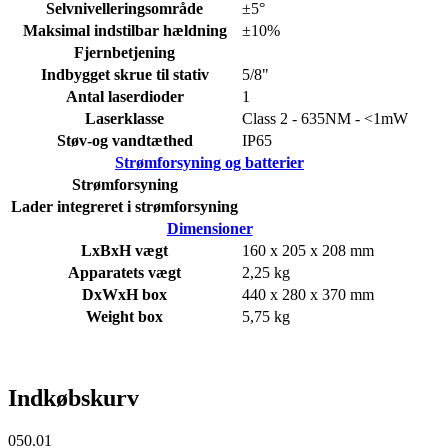
Selvnivelleringsområde
±5°
Maksimal indstilbar hældning
±10%
Fjernbetjening
Indbygget skrue til stativ
5/8"
Antal laserdioder
1
Laserklasse
Class 2 - 635NM - <1mW
Støv-og vandtæthed
IP65
Strømforsyning og batterier
Strømforsyning
Lader integreret i strømforsyning
Dimensioner
LxBxH vægt
160 x 205 x 208 mm
Apparatets vægt
2,25 kg
DxWxH box
440 x 280 x 370 mm
Weight box
5,75 kg
Indkøbskurv
050.01