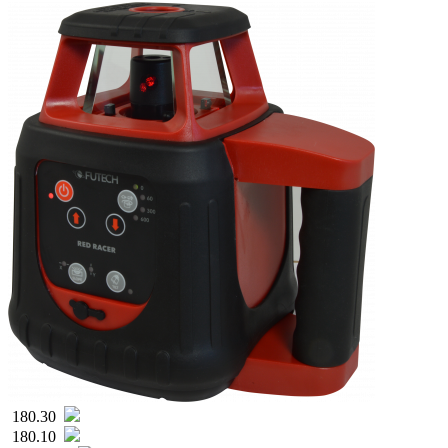
180.30
180.10