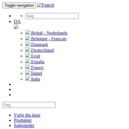
Toggle navigation
DA
België - Nederlands
Belgique - Français
Danmark
Deutschland
Eesti
España
France
Ísland
Italia
Vælg din laser
Produkter
Salgssteder