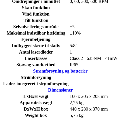
Omdrejninger i minuttet
0, 60, 300, 600 RPM
Skan funktion
Vind funktion
Tilt funktion
Selvnivelleringsområde
±5°
Maksimal indstilbar hældning
±10%
Fjernbetjening
Indbygget skrue til stativ
5/8"
Antal laserdioder
1
Laserklasse
Class 2 - 635NM - <1mW
Støv-og vandtæthed
IP65
Strømforsyning og batterier
Strømforsyning
Lader integreret i strømforsyning
Dimensioner
LxBxH vægt
160 x 205 x 208 mm
Apparatets vægt
2,25 kg
DxWxH box
440 x 280 x 370 mm
Weight box
5,75 kg