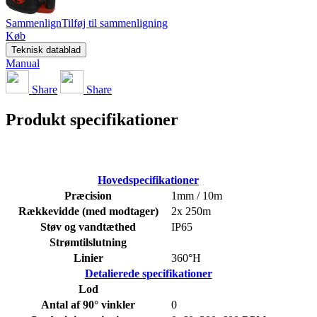
Sammenlign
Tilføj til sammenligning
Køb
Teknisk datablad
Manual
Share
Share
Produkt specifikationer
Hovedspecifikationer
Præcision
1mm / 10m
Rækkevidde (med modtager)
2x 250m
Støv og vandtæthed
IP65
Strømtilslutning
Linier
360°H
Detalierede specifikationer
Lod
Antal af 90° vinkler
0