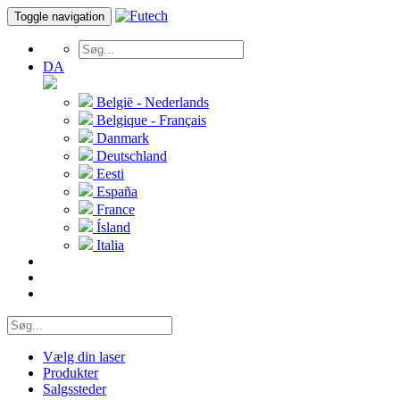
Toggle navigation
DA
België - Nederlands
Belgique - Français
Danmark
Deutschland
Eesti
España
France
Ísland
Italia
Vælg din laser
Produkter
Salgssteder