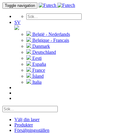
Toggle navigation
SV
België - Nederlands
Belgique - Français
Danmark
Deutschland
Eesti
España
France
Ísland
Italia
Välj din laser
Produkter
Försäljningsställen