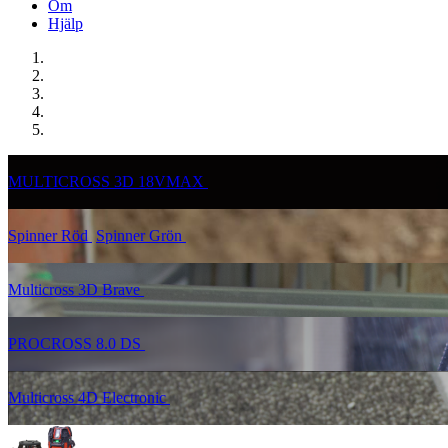
Om
Hjälp
MULTICROSS 3D 18VMAX
Spinner Röd
Spinner Grön
Multicross 3D Brave
PROCROSS 8.0 DS
Multicross 4D Electronic