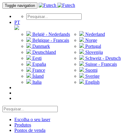
Toggle navigation
PT
België - Nederlands
Nederland
Belgique - Français
Norge
Danmark
Portugal
Deutschland
Slovenija
Eesti
Schweiz - Deutsch
España
Suisse - Français
France
Suomi
Ísland
Sverige
Italia
English
Escolha o seu laser
Produtos
Pontos de venda