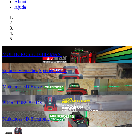
About
Ajuda
MULTICROSS 3D 18VMAX
Spinner Vermelho
Spinner Verde
Multicross 3D Brave
PROCROSS 8.0 DS
Multicross 4D Electronic