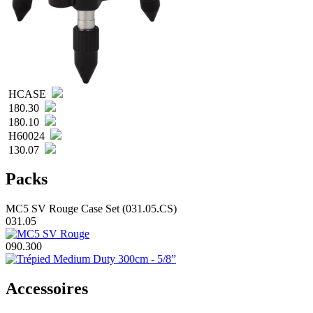
HCASE
180.30
180.10
H60024
130.07
Packs
MC5 SV Rouge Case Set (031.05.CS)
031.05
090.300
Accessoires