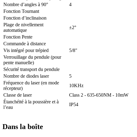
Nombre d’angles à 90°
4
Fonction Tournant
Fonction d’inclinaison
Plage de nivellement
±2°
automatique
Fonction Pente
Commande à distance
Vis intégré pour trépied
5/8"
Verrouillage du pendule (pour
pente manuelle)
Sécurité transport du pendule
Nombre de diodes laser
5
Fréquence du laser (en mode
10KHz
récepteur)
Classe de laser
Class 2 - 635-650NM - 10mW
Étanchéité à la poussière et à
IP54
l’eau
Dans la boîte