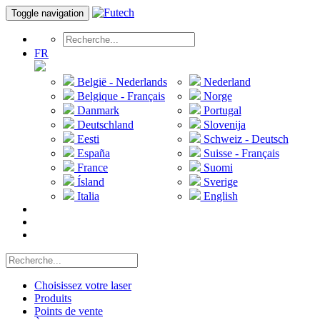
Toggle navigation
FR
België - Nederlands
Nederland
Belgique - Français
Norge
Danmark
Portugal
Deutschland
Slovenija
Eesti
Schweiz - Deutsch
España
Suisse - Français
France
Suomi
Ísland
Sverige
Italia
English
Choisissez votre laser
Produits
Points de vente