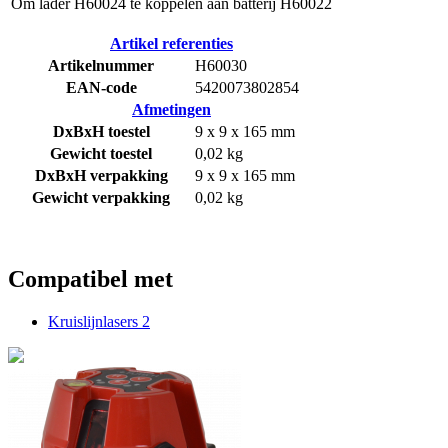
Om lader H60024 te koppelen aan batterij H60022
Artikel referenties
Artikelnummer
H60030
EAN-code
5420073802854
Afmetingen
DxBxH toestel
9 x 9 x 165 mm
Gewicht toestel
0,02 kg
DxBxH verpakking
9 x 9 x 165 mm
Gewicht verpakking
0,02 kg
Compatibel met
Kruislijnlasers
2