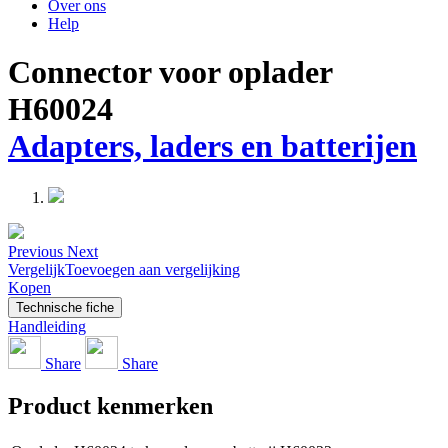
Over ons
Help
Connector voor oplader
H60024
Adapters, laders en batterijen
Previous
Next
Vergelijk
Toevoegen aan vergelijking
Kopen
Technische fiche
Handleiding
Share
Share
Product kenmerken