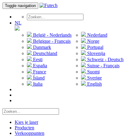
Toggle navigation
NL
België - Nederlands
Nederland
Belgique - Français
Norge
Danmark
Portugal
Deutschland
Slovenija
Eesti
Schweiz - Deutsch
España
Suisse - Français
France
Suomi
Ísland
Sverige
Italia
English
Kies je laser
Producten
Verkooppunten