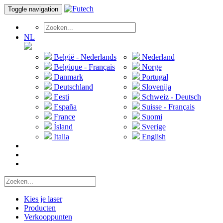
Toggle navigation
NL
België - Nederlands
Nederland
Belgique - Français
Norge
Danmark
Portugal
Deutschland
Slovenija
Eesti
Schweiz - Deutsch
España
Suisse - Français
France
Suomi
Ísland
Sverige
Italia
English
Kies je laser
Producten
Verkooppunten