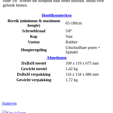
vaste 5/8” schroef die loodpunt naar onder doorlaat. Ideaal voor
gebruik binnen.
Hoofdkenmerken
Bereik (minimum & maximum
65-180cm
hoogte)
Schroefdraad
5/8"
Kop
Vast
Voeten
Rubber
Uitschuifbare poten +
Hoogteregeling
Spindel
Afmetingen
DxBxH toestel
109 x 119 x 675 mm
Gewicht toestel
1,42 kg
DxBxH verpakking
116 x 134 x 686 mm
Gewicht verpakking
1,72 kg
Statieven
Kies je laser