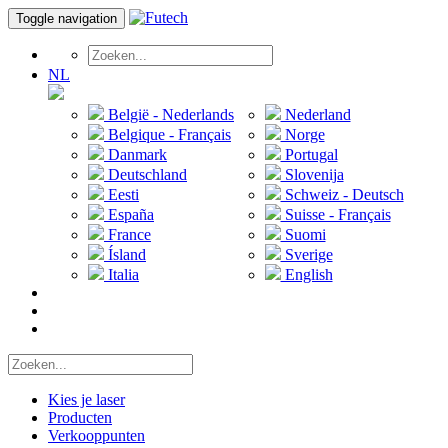
Toggle navigation
NL
België - Nederlands
Nederland
Belgique - Français
Norge
Danmark
Portugal
Deutschland
Slovenija
Eesti
Schweiz - Deutsch
España
Suisse - Français
France
Suomi
Ísland
Sverige
Italia
English
Kies je laser
Producten
Verkooppunten