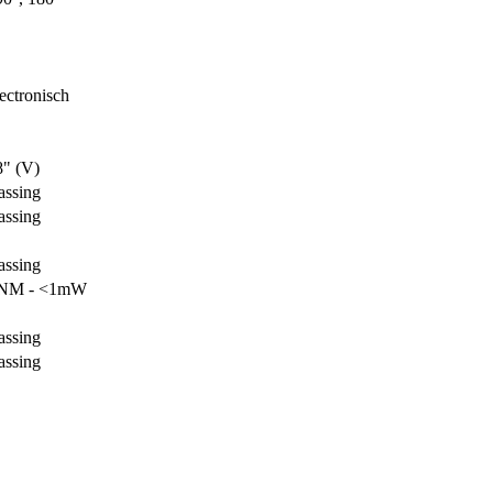
ectronisch
8" (V)
assing
assing
assing
35NM - <1mW
assing
assing