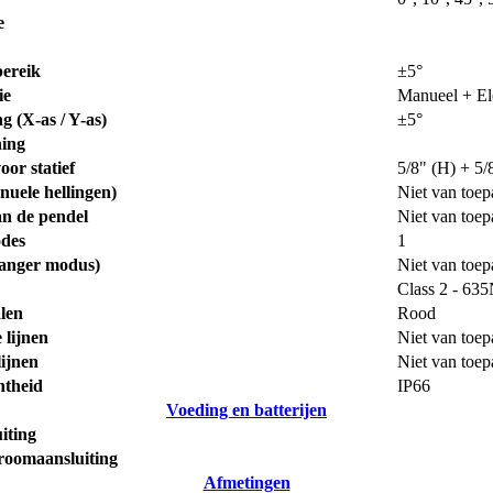
e
bereik
±5°
ie
Manueel + El
g (X-as / Y-as)
±5°
ning
or statief
5/8" (H) + 5/
uele hellingen)
Niet van toep
an de pendel
Niet van toep
odes
1
vanger modus)
Niet van toep
Class 2 - 6
alen
Rood
 lijnen
Niet van toep
lijnen
Niet van toep
htheid
IP66
Voeding en batterijen
iting
troomaansluiting
Afmetingen