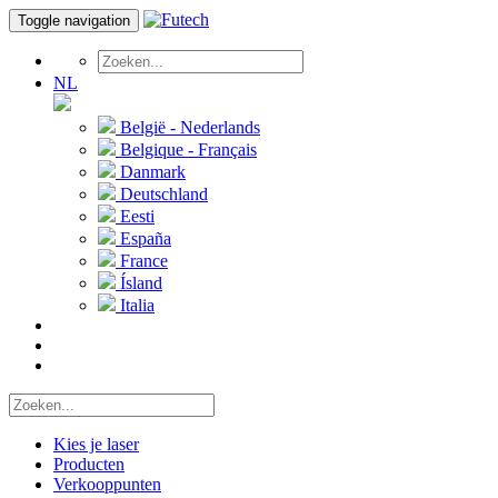
Toggle navigation
NL
België - Nederlands
Belgique - Français
Danmark
Deutschland
Eesti
España
France
Ísland
Italia
Kies je laser
Producten
Verkooppunten