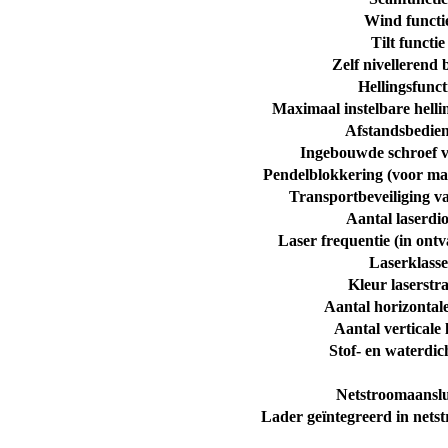
Wind functi
Tilt functie
Zelf nivellerend 
Hellingsfunct
Maximaal instelbare hellin
Afstandsbedie
Ingebouwde schroef vo
Pendelblokkering (voor man
Transportbeveiliging v
Aantal laserdi
Laser frequentie (in ont
Laserklasse
Kleur laserstr
Aantal horizontale
Aantal verticale 
Stof- en waterdic
Netstroomaanslu
Lader geïntegreerd in nets