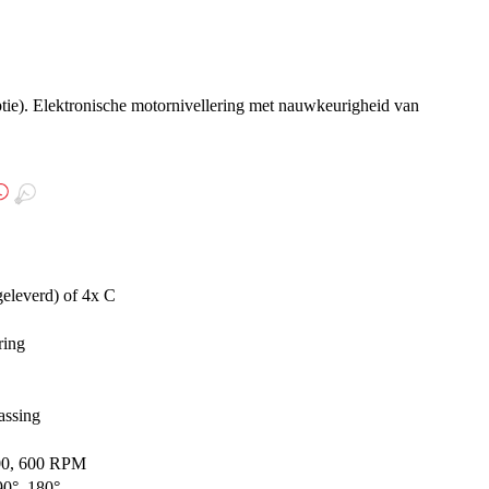
ptie). Elektronische motornivellering met nauwkeurigheid van
leverd) of 4x C
ring
assing
300, 600 RPM
90°, 180°