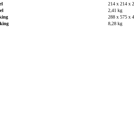
el
214 x 214 x
el
2,41 kg
king
288 x 575 x
king
8,28 kg