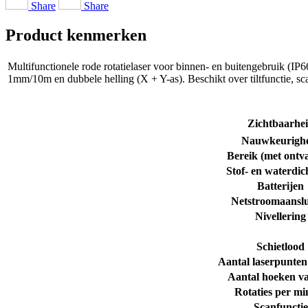
Share
Share
Product kenmerken
Multifunctionele rode rotatielaser voor binnen- en buitengebruik (I
1mm/10m en dubbele helling (X + Y-as). Beschikt over tiltfunctie, s
Zichtbaarhe
Nauwkeurigh
Bereik (met ontv
Stof- en waterdic
Batterijen
Netstroomaanslu
Nivellering
Schietlood
Aantal laserpunten 
Aantal hoeken v
Rotaties per mi
Scanfunctie