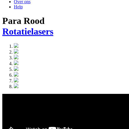
Over ons
Help
Para Rood
Rotatielasers