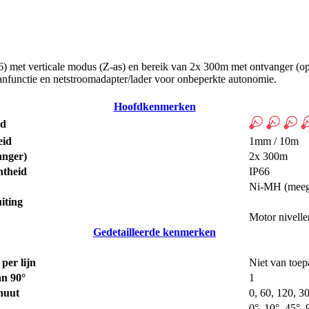
P66) met verticale modus (Z-as) en bereik van 2x 300m met ontvanger (o
canfunctie en netstroomadapter/lader voor onbeperkte autonomie.
Hoofdkenmerken
id
eid
1mm / 10m
anger)
2x 300m
htheid
IP66
Ni-MH (meege
iting
Motor nivelle
Gedetailleerde kenmerken
per lijn
Niet van toep
an 90°
1
nuut
0, 60, 120, 
0°, 10°, 45°, 