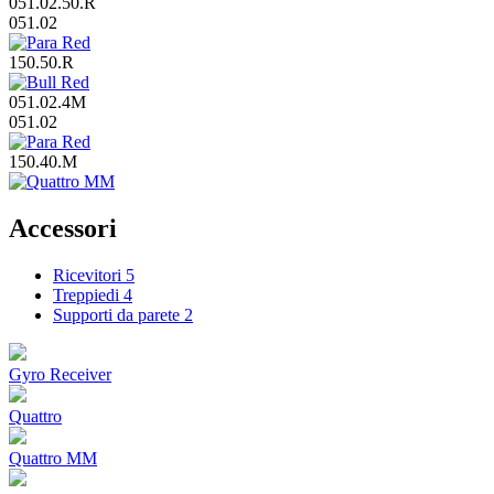
051.02.50.R
051.02
150.50.R
051.02.4M
051.02
150.40.M
Accessori
Ricevitori
5
Treppiedi
4
Supporti da parete
2
Gyro Receiver
Quattro
Quattro MM