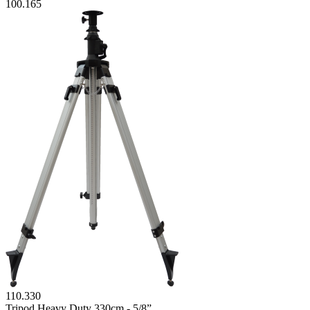
100.165
110.330
Tripod Heavy Duty 330cm - 5/8”