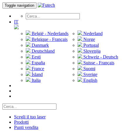
Toggle navigation
IT
België - Nederlands
Nederland
Belgique - Français
Norge
Danmark
Portugal
Deutschland
Slovenija
Eesti
Schweiz - Deutsch
España
Suisse - Français
France
Suomi
Ísland
Sverige
Italia
English
Scegli il tuo laser
Prodotti
Punti vendita