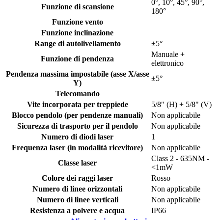
0°, 10°, 45°, 90°,
Funzione di scansione
180°
Funzione vento
Funzione inclinazione
Range di autolivellamento
±5°
Manuale +
Funzione di pendenza
elettronico
Pendenza massima impostabile (asse X/asse
±5°
Y)
Telecomando
Vite incorporata per treppiede
5/8" (H) + 5/8" (V)
Blocco pendolo (per pendenze manuali)
Non applicabile
Sicurezza di trasporto per il pendolo
Non applicabile
Numero di diodi laser
1
Frequenza laser (in modalità ricevitore)
Non applicabile
Class 2 - 635NM -
Classe laser
<1mW
Colore dei raggi laser
Rosso
Numero di linee orizzontali
Non applicabile
Numero di linee verticali
Non applicabile
Resistenza a polvere e acqua
IP66