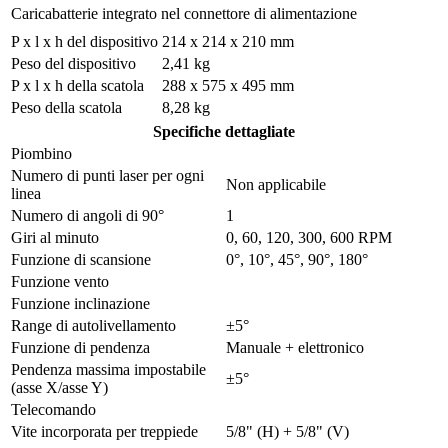
Caricabatterie integrato nel connettore di alimentazione
P x l x h del dispositivo
214 x 214 x 210 mm
Peso del dispositivo
2,41 kg
P x l x h della scatola
288 x 575 x 495 mm
Peso della scatola
8,28 kg
Specifiche dettagliate
Piombino
Numero di punti laser per ogni
Non applicabile
linea
Numero di angoli di 90°
1
Giri al minuto
0, 60, 120, 300, 600 RPM
Funzione di scansione
0°, 10°, 45°, 90°, 180°
Funzione vento
Funzione inclinazione
Range di autolivellamento
±5°
Funzione di pendenza
Manuale + elettronico
Pendenza massima impostabile
±5°
(asse X/asse Y)
Telecomando
Vite incorporata per treppiede
5/8" (H) + 5/8" (V)