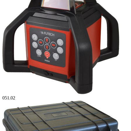
051.02