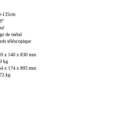
0-135cm
8"
xé
ge de métal
eds téléscopique
20 x 140 x 830 mm
9 kg
64 x 174 x 895 mm
72 kg