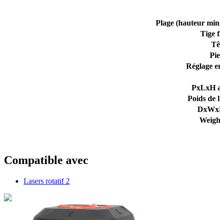
Plage (hauteur min
Tige f
Tê
Pi
Réglage e
PxLxH a
Poids de l
DxWx
Weigh
Compatible avec
Lasers rotatif
2