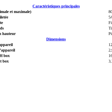
Caractéristiques principales
imale et maximale)
8
iletée
5/
te
Fi
eds
Ti
n hauteur
Pi
Dimensions
ppareil
1
’appareil
2,
H box
1
t box
3,