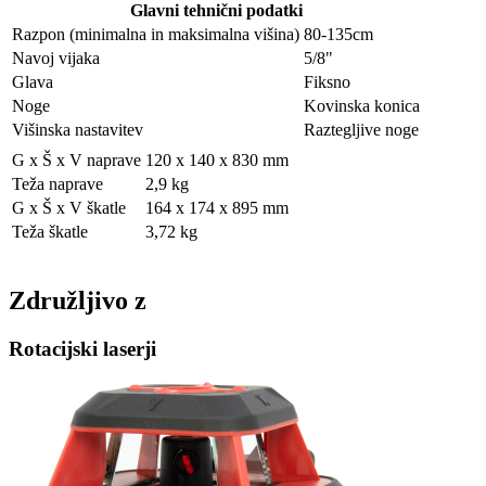
Glavni tehnični podatki
Razpon (minimalna in maksimalna višina)
80-135cm
Navoj vijaka
5/8"
Glava
Fiksno
Noge
Kovinska konica
Višinska nastavitev
Raztegljive noge
G x Š x V naprave
120 x 140 x 830 mm
Teža naprave
2,9 kg
G x Š x V škatle
164 x 174 x 895 mm
Teža škatle
3,72 kg
Združljivo z
Rotacijski laserji