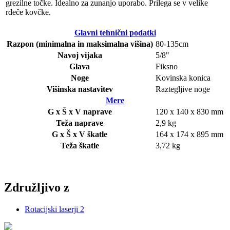
grezilne točke. Idealno za zunanjo uporabo. Prilega se v velike
rdeče kovčke.
Glavni tehnični podatki
Razpon (minimalna in maksimalna višina)
80-135cm
Navoj vijaka
5/8"
Glava
Fiksno
Noge
Kovinska konica
Višinska nastavitev
Raztegljive noge
Mere
G x Š x V naprave
120 x 140 x 830 mm
Teža naprave
2,9 kg
G x Š x V škatle
164 x 174 x 895 mm
Teža škatle
3,72 kg
Združljivo z
Rotacijski laserji
2