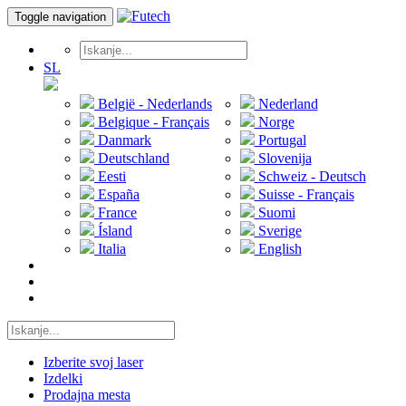
Toggle navigation
SL
België - Nederlands
Nederland
Belgique - Français
Norge
Danmark
Portugal
Deutschland
Slovenija
Eesti
Schweiz - Deutsch
España
Suisse - Français
France
Suomi
Ísland
Sverige
Italia
English
Izberite svoj laser
Izdelki
Prodajna mesta