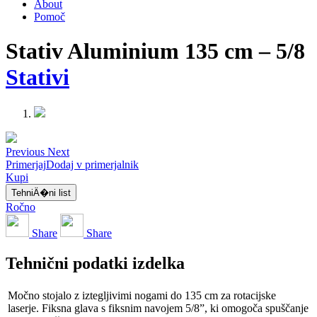
About
Pomoč
Stativ Aluminium 135 cm – 5/8
Stativi
Previous
Next
Primerjaj
Dodaj v primerjalnik
Kupi
TehniÄ�ni list
Ročno
Share
Share
Tehnični podatki izdelka
Močno stojalo z iztegljivimi nogami do 135 cm za rotacijske
laserje. Fiksna glava s fiksnim navojem 5/8”, ki omogoča spuščanje