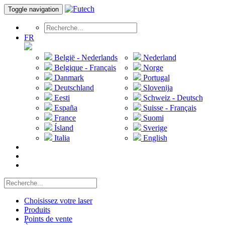
Toggle navigation
FR
België - Nederlands
Nederland
Belgique - Français
Norge
Danmark
Portugal
Deutschland
Slovenija
Eesti
Schweiz - Deutsch
España
Suisse - Français
France
Suomi
Ísland
Sverige
Italia
English
Choisissez votre laser
Produits
Points de vente