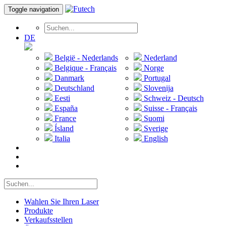
Toggle navigation
DE
België - Nederlands
Nederland
Belgique - Français
Norge
Danmark
Portugal
Deutschland
Slovenija
Eesti
Schweiz - Deutsch
España
Suisse - Français
France
Suomi
Ísland
Sverige
Italia
English
Wahlen Sie Ihren Laser
Produkte
Verkaufsstellen