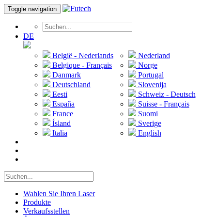
Toggle navigation
DE
België - Nederlands
Nederland
Belgique - Français
Norge
Danmark
Portugal
Deutschland
Slovenija
Eesti
Schweiz - Deutsch
España
Suisse - Français
France
Suomi
Ísland
Sverige
Italia
English
Wahlen Sie Ihren Laser
Produkte
Verkaufsstellen