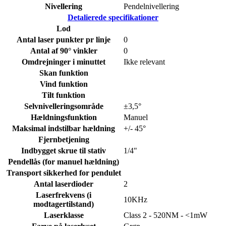
Nivellering
Pendelnivellering
Detalierede specifikationer
Lod
Antal laser punkter pr linje
0
Antal af 90° vinkler
0
Omdrejninger i minuttet
Ikke relevant
Skan funktion
Vind funktion
Tilt funktion
Selvnivelleringsområde
±3,5°
Hældningsfunktion
Manuel
Maksimal indstilbar hældning
+/- 45°
Fjernbetjening
Indbygget skrue til stativ
1/4"
Pendellås (for manuel hældning)
Transport sikkerhed for pendulet
Antal laserdioder
2
Laserfrekvens (i
10KHz
modtagertilstand)
Laserklasse
Class 2 - 520NM - <1mW