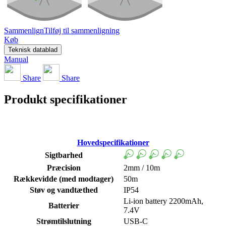
Sammenlign
Tilføj til sammenligning
Køb
Teknisk datablad
Manual
Share
Share
Produkt specifikationer
Hovedspecifikationer
Sigtbarhed
Præcision
2mm / 10m
Rækkevidde (med modtager)
50m
Støv og vandtæthed
IP54
Li-ion battery 2200mAh,
Batterier
7.4V
Strømtilslutning
USB-C