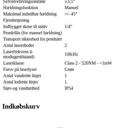
Selvnivelleringsområde
±3,5°
Hældningsfunktion
Manuel
Maksimal indstilbar hældning
+/- 45°
Fjernbetjening
Indbygget skrue til stativ
1/4"
Pendellås (for manuel hældning)
Transport sikkerhed for pendulet
Antal laserdioder
2
Laserfrekvens (i
10KHz
modtagertilstand)
Laserklasse
Class 2 - 520NM - <1mW
Farve på laserlyset
Grøn
Antal vandrette linjer
1
Antal lodrette linjer
1
Støv-og vandtæthed
IP54
Indkøbskurv