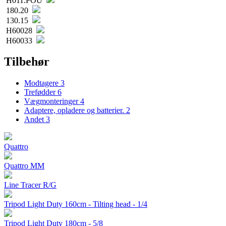
H011.POU
180.20
130.15
H60028
H60033
Tilbehør
Modtagere
3
Trefødder
6
Vægmonteringer
4
Adaptere, opladere og batterier.
2
Andet
3
Quattro
Quattro MM
Line Tracer R/G
Tripod Light Duty 160cm - Tilting head - 1/4
Tripod Light Duty 180cm - 5/8