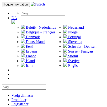
Toggle navigation
DA
België - Nederlands
Nederland
Belgique - Français
Norge
Danmark
Portugal
Deutschland
Slovenija
Eesti
Schweiz - Deutsch
España
Suisse - Français
France
Suomi
Ísland
Sverige
Italia
English
Vælg din laser
Produkter
Salgssteder