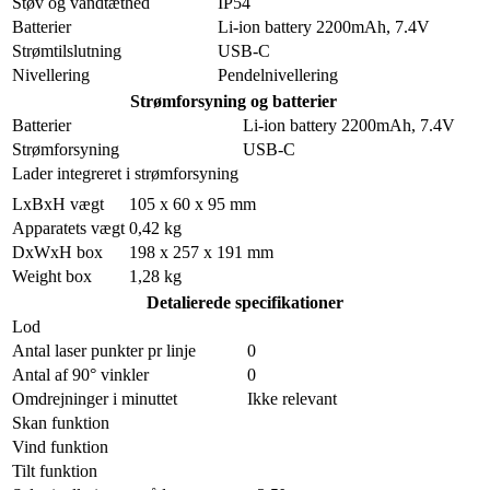
Støv og vandtæthed
IP54
Batterier
Li-ion battery 2200mAh, 7.4V
Strømtilslutning
USB-C
Nivellering
Pendelnivellering
Strømforsyning og batterier
Batterier
Li-ion battery 2200mAh, 7.4V
Strømforsyning
USB-C
Lader integreret i strømforsyning
LxBxH vægt
105 x 60 x 95 mm
Apparatets vægt
0,42 kg
DxWxH box
198 x 257 x 191 mm
Weight box
1,28 kg
Detalierede specifikationer
Lod
Antal laser punkter pr linje
0
Antal af 90° vinkler
0
Omdrejninger i minuttet
Ikke relevant
Skan funktion
Vind funktion
Tilt funktion