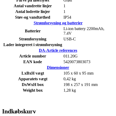
Farve på laserlyset
Grøn
Antal vandrette linjer
1
Antal lodrette linjer
1
Støv-og vandtæthed
IP54
Strømforsyning og batterier
Li-ion battery 2200mAh,
Batterier
7.4V
Strømforsyning
USB-C
Lader integreret i strømforsyning
DA-Article references
Article number
011.20G
EAN kode
5420073803073
Dimensioner
LxBxH vægt
105 x 60 x 95 mm
Apparatets vægt
0,42 kg
DxWxH box
198 x 257 x 191 mm
Weight box
1,28 kg
Indkøbskurv