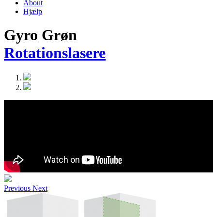
About
Hjælp
Gyro Grøn
Rotationslasere
Previous
Next