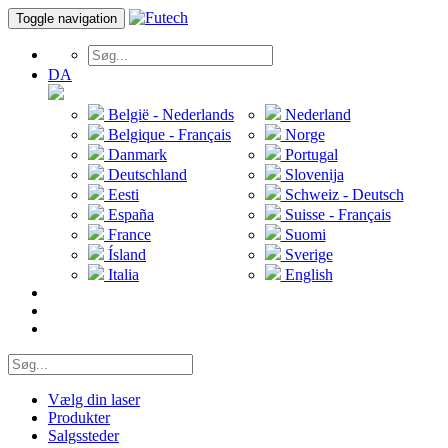
Toggle navigation
DA
België - Nederlands
Nederland
Belgique - Français
Norge
Danmark
Portugal
Deutschland
Slovenija
Eesti
Schweiz - Deutsch
España
Suisse - Français
France
Suomi
Ísland
Sverige
Italia
English
Vælg din laser
Produkter
Salgssteder