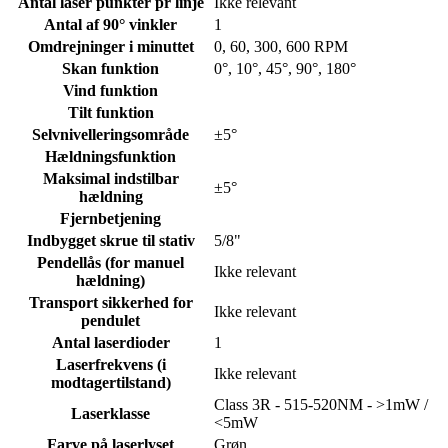
Antal laser punkter pr linje
Ikke relevant
Antal af 90° vinkler
1
Omdrejninger i minuttet
0, 60, 300, 600 RPM
Skan funktion
0°, 10°, 45°, 90°, 180°
Vind funktion
Tilt funktion
Selvnivelleringsområde
±5°
Hældningsfunktion
Maksimal indstilbar
±5°
hældning
Fjernbetjening
Indbygget skrue til stativ
5/8"
Pendellås (for manuel
Ikke relevant
hældning)
Transport sikkerhed for
Ikke relevant
pendulet
Antal laserdioder
1
Laserfrekvens (i
Ikke relevant
modtagertilstand)
Class 3R - 515-520NM - >1mW /
Laserklasse
<5mW
Farve på laserlyset
Grøn