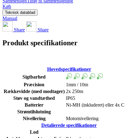
Sammenlign
Tilføj til sammenligning
Køb
Teknisk datablad
Manual
Share
Share
Produkt specifikationer
Hovedspecifikationer
Sigtbarhed
Præcision
1mm / 10m
Rækkevidde (med modtager)
2x 250m
Støv og vandtæthed
IP65
Batterier
Ni-MH (inkluderet) eller 4x C
Strømtilslutning
Nivellering
Motornivellering
Detalierede specifikationer
Lod