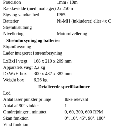
Præcision
1mm / 10m
Rækkevidde (med modtager)
2x 250m
Støv og vandtæthed
IP65
Batterier
Ni-MH (inkluderet) eller 4x C
Strømtilslutning
Nivellering
Motornivellering
Strømforsyning og batterier
Strømforsyning
Lader integreret i strømforsyning
LxBxH vægt
168 x 210 x 209 mm
Apparatets vægt
2,2 kg
DxWxH box
300 x 487 x 382 mm
Weight box
6,26 kg
Detalierede specifikationer
Lod
Antal laser punkter pr linje
Ikke relevant
Antal af 90° vinkler
1
Omdrejninger i minuttet
0, 60, 300, 600 RPM
Skan funktion
0°, 10°, 45°, 90°, 180°
Vind funktion