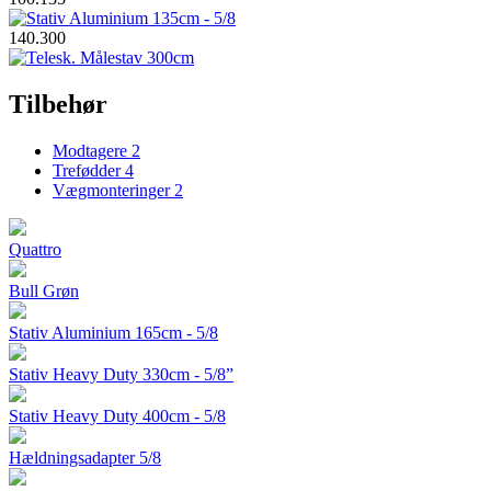
140.300
Tilbehør
Modtagere
2
Trefødder
4
Vægmonteringer
2
Quattro
Bull Grøn
Stativ Aluminium 165cm - 5/8
Stativ Heavy Duty 330cm - 5/8”
Stativ Heavy Duty 400cm - 5/8
Hældningsadapter 5/8