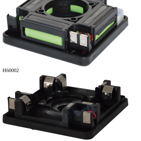
H60002