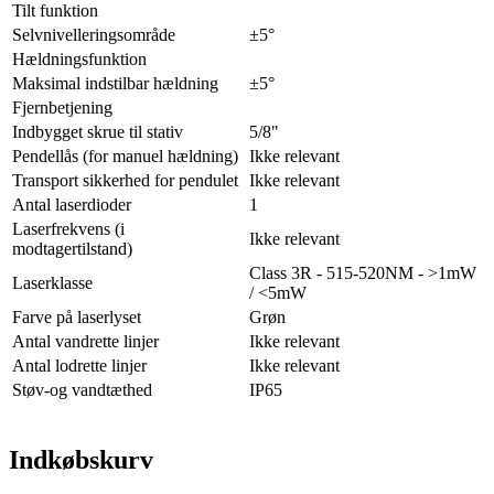
Tilt funktion
Selvnivelleringsområde
±5°
Hældningsfunktion
Maksimal indstilbar hældning
±5°
Fjernbetjening
Indbygget skrue til stativ
5/8"
Pendellås (for manuel hældning)
Ikke relevant
Transport sikkerhed for pendulet
Ikke relevant
Antal laserdioder
1
Laserfrekvens (i
Ikke relevant
modtagertilstand)
Class 3R - 515-520NM - >1mW
Laserklasse
/ <5mW
Farve på laserlyset
Grøn
Antal vandrette linjer
Ikke relevant
Antal lodrette linjer
Ikke relevant
Støv-og vandtæthed
IP65
Indkøbskurv