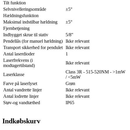
Tilt funktion
Selvnivelleringsområde
±5°
Hældningsfunktion
Maksimal indstilbar hældning
±5°
Fjernbetjening
Indbygget skrue til stativ
5/8"
Pendellås (for manuel hældning)
Ikke relevant
Transport sikkerhed for pendulet
Ikke relevant
Antal laserdioder
1
Laserfrekvens (i
Ikke relevant
modtagertilstand)
Class 3R - 515-520NM - >1mW
Laserklasse
/ <5mW
Farve på laserlyset
Grøn
Antal vandrette linjer
Ikke relevant
Antal lodrette linjer
Ikke relevant
Støv-og vandtæthed
IP65
Indkøbskurv