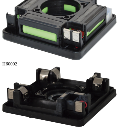
H60002