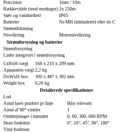
Præcision
1mm / 10m
Rækkevidde (med modtager)
2x 250m
Støv og vandtæthed
IP65
Batterier
Ni-MH (inkluderet) eller 4x C
Strømtilslutning
Nivellering
Motornivellering
Strømforsyning og batterier
Strømforsyning
Lader integreret i strømforsyning
LxBxH vægt
168 x 210 x 209 mm
Apparatets vægt
2,2 kg
DxWxH box
300 x 487 x 382 mm
Weight box
6,26 kg
Detalierede specifikationer
Lod
Antal laser punkter pr linje
Ikke relevant
Antal af 90° vinkler
1
Omdrejninger i minuttet
0, 60, 300, 600 RPM
Skan funktion
0°, 10°, 45°, 90°, 180°
Vind funktion