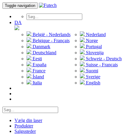
Toggle navigation
DA
België - Nederlands
Nederland
Belgique - Français
Norge
Danmark
Portugal
Deutschland
Slovenija
Eesti
Schweiz - Deutsch
España
Suisse - Français
France
Suomi
Ísland
Sverige
Italia
English
Vælg din laser
Produkter
Salgssteder