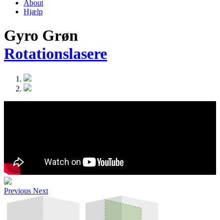
About
Hjælp
Gyro Grøn
Rotationslasere
Previous
Next