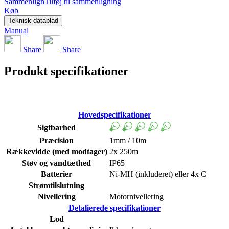
Sammenlign
Tilføj til sammenligning
Køb
Teknisk datablad
Manual
Share
Share
Produkt specifikationer
Hovedspecifikationer
Sigtbarhed
Præcision
1mm / 10m
Rækkevidde (med modtager)
2x 250m
Støv og vandtæthed
IP65
Batterier
Ni-MH (inkluderet) eller 4x C
Strømtilslutning
Nivellering
Motornivellering
Detalierede specifikationer
Lod