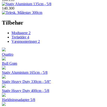
140.300
Tilbehør
Modtagere
2
Trefødder
4
Vægmonteringer
2
Quattro
Bull Grøn
Stativ Aluminium 165cm - 5/8
Stativ Heavy Duty 330cm - 5/8”
Stativ Heavy Duty 400cm - 5/8
Hældningsadapter 5/8