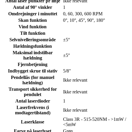
Antal laser punkter pr linje
Ikke relevant
Antal af 90° vinkler
1
Omdrejninger i minuttet
0, 60, 300, 600 RPM
Skan funktion
0°, 10°, 45°, 90°, 180°
Vind funktion
Tilt funktion
Selvnivelleringsområde
±5°
Hældningsfunktion
Maksimal indstilbar
±5°
hældning
Fjernbetjening
Indbygget skrue til stativ
5/8"
Pendellås (for manuel
Ikke relevant
hældning)
Transport sikkerhed for
Ikke relevant
pendulet
Antal laserdioder
1
Laserfrekvens (i
Ikke relevant
modtagertilstand)
Class 3R - 515-520NM - >1mW /
Laserklasse
<5mW
Farve på laserlyset
Grøn