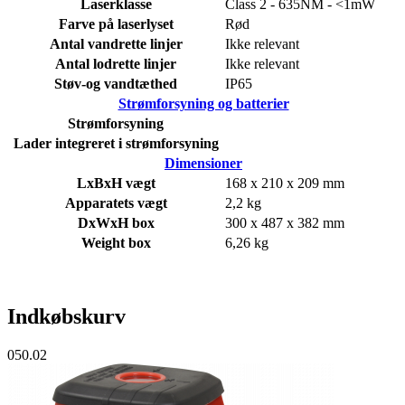
Laserklasse
Class 2 - 635NM - <1mW
Farve på laserlyset
Rød
Antal vandrette linjer
Ikke relevant
Antal lodrette linjer
Ikke relevant
Støv-og vandtæthed
IP65
Strømforsyning og batterier
Strømforsyning
Lader integreret i strømforsyning
Dimensioner
LxBxH vægt
168 x 210 x 209 mm
Apparatets vægt
2,2 kg
DxWxH box
300 x 487 x 382 mm
Weight box
6,26 kg
Indkøbskurv
050.02