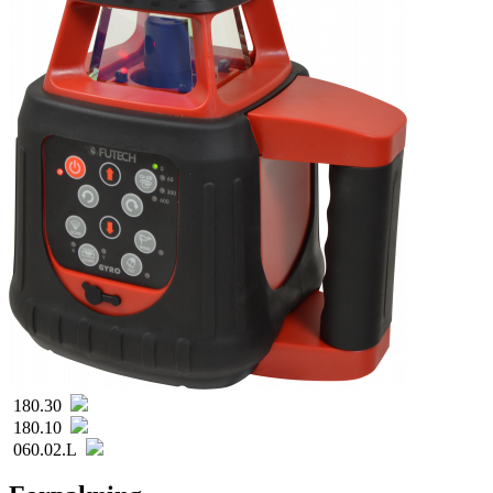
180.30
180.10
060.02.L