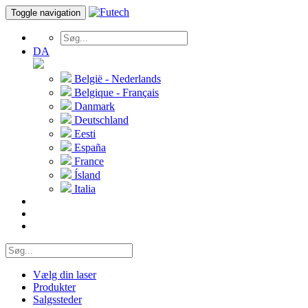
Toggle navigation
DA
België - Nederlands
Belgique - Français
Danmark
Deutschland
Eesti
España
France
Ísland
Italia
Vælg din laser
Produkter
Salgssteder