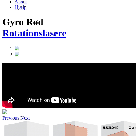
About
Hjælp
Gyro Rød
Rotationslasere
Previous
Next