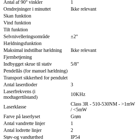
Antal af 90° vinkler
1
Omdrejninger i minuttet
Ikke relevant
Skan funktion
Vind funktion
Tilt funktion
Selvnivelleringsområde
±2°
Hældningsfunktion
Maksimal indstilbar hældning
Ikke relevant
Fjernbetjening
Indbygget skrue til stativ
5/8"
Pendellås (for manuel hældning)
Transport sikkerhed for pendulet
Antal laserdioder
3
Laserfrekvens (i
10KHz
modtagertilstand)
Class 3R - 510-530NM - >1mW
Laserklasse
/ <5mW
Farve på laserlyset
Grøn
Antal vandrette linjer
1
Antal lodrette linjer
2
Støv-og vandtæthed
IP54