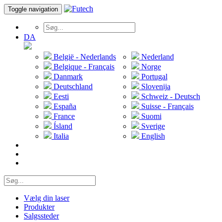
Toggle navigation
DA
België - Nederlands
Nederland
Belgique - Français
Norge
Danmark
Portugal
Deutschland
Slovenija
Eesti
Schweiz - Deutsch
España
Suisse - Français
France
Suomi
Ísland
Sverige
Italia
English
Vælg din laser
Produkter
Salgssteder