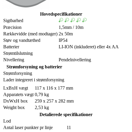
Hovedspecifikationer
Sigtbarhed
Præcision
1,5mm / 10m
Rækkevidde (med modtager)
2x 50m
Støv og vandtæthed
IP54
Batterier
LI-ION (inkluderet) eller 4x AA
Strømtilslutning
Nivellering
Pendelnivellering
Strømforsyning og batterier
Strømforsyning
Lader integreret i strømforsyning
LxBxH vægt
117 x 116 x 177 mm
Apparatets vægt
0,79 kg
DxWxH box
259 x 257 x 282 mm
Weight box
2,53 kg
Detalierede specifikationer
Lod
Antal laser punkter pr linje
11