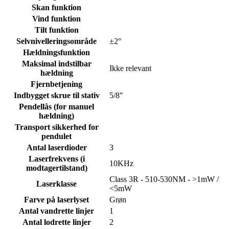
Skan funktion
Vind funktion
Tilt funktion
Selvnivelleringsområde
±2°
Hældningsfunktion
Maksimal indstilbar
Ikke relevant
hældning
Fjernbetjening
Indbygget skrue til stativ
5/8"
Pendellås (for manuel
hældning)
Transport sikkerhed for
pendulet
Antal laserdioder
3
Laserfrekvens (i
10KHz
modtagertilstand)
Class 3R - 510-530NM - >1mW /
Laserklasse
<5mW
Farve på laserlyset
Grøn
Antal vandrette linjer
1
Antal lodrette linjer
2