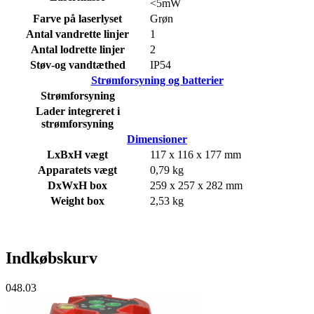
<5mW
Farve på laserlyset
Grøn
Antal vandrette linjer
1
Antal lodrette linjer
2
Støv-og vandtæthed
IP54
Strømforsyning og batterier
Strømforsyning
Lader integreret i
strømforsyning
Dimensioner
LxBxH vægt
117 x 116 x 177 mm
Apparatets vægt
0,79 kg
DxWxH box
259 x 257 x 282 mm
Weight box
2,53 kg
Indkøbskurv
048.03