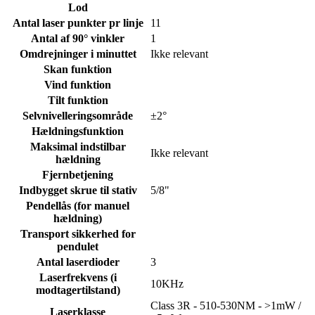
Lod
Antal laser punkter pr linje
11
Antal af 90° vinkler
1
Omdrejninger i minuttet
Ikke relevant
Skan funktion
Vind funktion
Tilt funktion
Selvnivelleringsområde
±2°
Hældningsfunktion
Maksimal indstilbar
Ikke relevant
hældning
Fjernbetjening
Indbygget skrue til stativ
5/8"
Pendellås (for manuel
hældning)
Transport sikkerhed for
pendulet
Antal laserdioder
3
Laserfrekvens (i
10KHz
modtagertilstand)
Class 3R - 510-530NM - >1mW /
Laserklasse