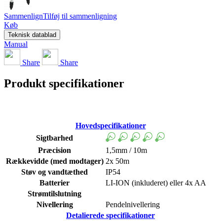
Sammenlign
Tilføj til sammenligning
Køb
Teknisk datablad
Manual
Share
Share
Produkt specifikationer
Hovedspecifikationer
Sigtbarhed
Præcision
1,5mm / 10m
Rækkevidde (med modtager)
2x 50m
Støv og vandtæthed
IP54
Batterier
LI-ION (inkluderet) eller 4x AA
Strømtilslutning
Nivellering
Pendelnivellering
Detalierede specifikationer