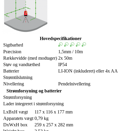
Hovedspecifikationer
Sigtbarhed
Præcision
1,5mm / 10m
Rækkevidde (med modtager)
2x 50m
Støv og vandtæthed
IP54
Batterier
LI-ION (inkluderet) eller 4x AA
Strømtilslutning
Nivellering
Pendelnivellering
Strømforsyning og batterier
Strømforsyning
Lader integreret i strømforsyning
LxBxH vægt
117 x 116 x 177 mm
Apparatets vægt
0,79 kg
DxWxH box
259 x 257 x 282 mm