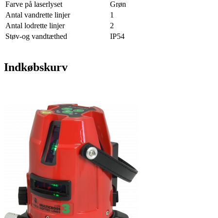
Farve på laserlyset
Grøn
Antal vandrette linjer
1
Antal lodrette linjer
2
Støv-og vandtæthed
IP54
Indkøbskurv