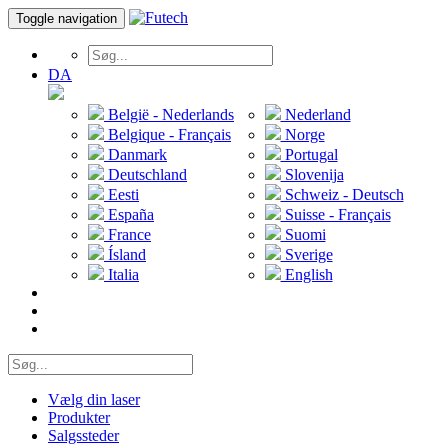
Toggle navigation
DA
België - Nederlands
Nederland
Belgique - Français
Norge
Danmark
Portugal
Deutschland
Slovenija
Eesti
Schweiz - Deutsch
España
Suisse - Français
France
Suomi
Ísland
Sverige
Italia
English
Vælg din laser
Produkter
Salgssteder