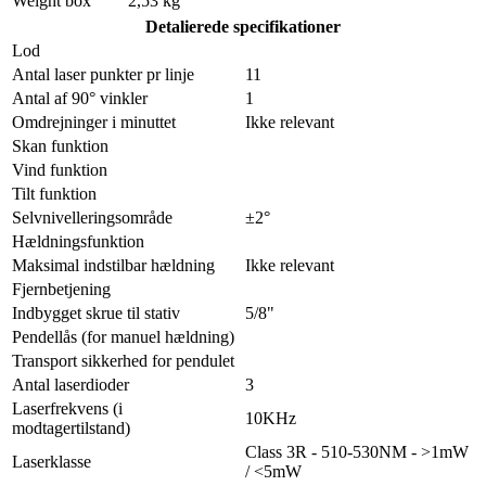
Weight box
2,53 kg
Detalierede specifikationer
Lod
Antal laser punkter pr linje
11
Antal af 90° vinkler
1
Omdrejninger i minuttet
Ikke relevant
Skan funktion
Vind funktion
Tilt funktion
Selvnivelleringsområde
±2°
Hældningsfunktion
Maksimal indstilbar hældning
Ikke relevant
Fjernbetjening
Indbygget skrue til stativ
5/8"
Pendellås (for manuel hældning)
Transport sikkerhed for pendulet
Antal laserdioder
3
Laserfrekvens (i
10KHz
modtagertilstand)
Class 3R - 510-530NM - >1mW
Laserklasse
/ <5mW