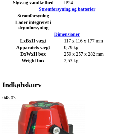
Støv-og vandtæthed
IP54
Strømforsyning og batterier
Strømforsyning
Lader integreret i
strømforsyning
Dimensioner
LxBxH vægt
117 x 116 x 177 mm
Apparatets vægt
0,79 kg
DxWxH box
259 x 257 x 282 mm
Weight box
2,53 kg
Indkøbskurv
048.03