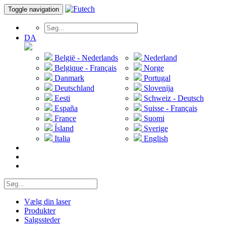
Toggle navigation
DA
België - Nederlands
Nederland
Belgique - Français
Norge
Danmark
Portugal
Deutschland
Slovenija
Eesti
Schweiz - Deutsch
España
Suisse - Français
France
Suomi
Ísland
Sverige
Italia
English
Vælg din laser
Produkter
Salgssteder