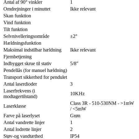
Antal af 90° vinkler
1
Omdrejninger i minuttet
Ikke relevant
Skan funktion
Vind funktion
Tilt funktion
Selvnivelleringsområde
±2°
Hældningsfunktion
Maksimal indstilbar hældning
Ikke relevant
Fjernbetjening
Indbygget skrue til stativ
5/8"
Pendellås (for manuel hældning)
Transport sikkerhed for pendulet
Antal laserdioder
3
Laserfrekvens (i
10KHz
modtagertilstand)
Class 3R - 510-530NM - >1mW
Laserklasse
/ <5mW
Farve på laserlyset
Grøn
Antal vandrette linjer
1
Antal lodrette linjer
2
Støv-og vandtæthed
IP54