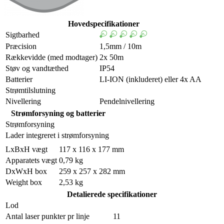
Hovedspecifikationer
Sigtbarhed
Præcision
1,5mm / 10m
Rækkevidde (med modtager)
2x 50m
Støv og vandtæthed
IP54
Batterier
LI-ION (inkluderet) eller 4x AA
Strømtilslutning
Nivellering
Pendelnivellering
Strømforsyning og batterier
Strømforsyning
Lader integreret i strømforsyning
LxBxH vægt
117 x 116 x 177 mm
Apparatets vægt
0,79 kg
DxWxH box
259 x 257 x 282 mm
Weight box
2,53 kg
Detalierede specifikationer
Lod
Antal laser punkter pr linje
11