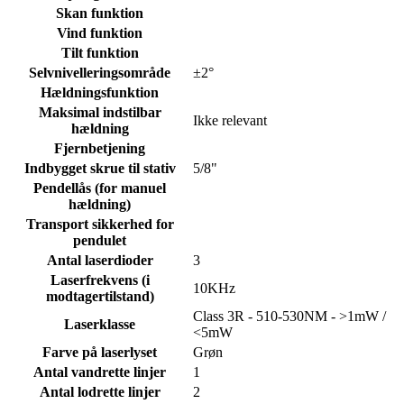
Skan funktion
Vind funktion
Tilt funktion
Selvnivelleringsområde
±2°
Hældningsfunktion
Maksimal indstilbar
Ikke relevant
hældning
Fjernbetjening
Indbygget skrue til stativ
5/8"
Pendellås (for manuel
hældning)
Transport sikkerhed for
pendulet
Antal laserdioder
3
Laserfrekvens (i
10KHz
modtagertilstand)
Class 3R - 510-530NM - >1mW /
Laserklasse
<5mW
Farve på laserlyset
Grøn
Antal vandrette linjer
1
Antal lodrette linjer
2