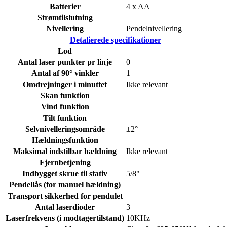
Batterier
4 x AA
Strømtilslutning
Nivellering
Pendelnivellering
Detalierede specifikationer
Lod
Antal laser punkter pr linje
0
Antal af 90° vinkler
1
Omdrejninger i minuttet
Ikke relevant
Skan funktion
Vind funktion
Tilt funktion
Selvnivelleringsområde
±2°
Hældningsfunktion
Maksimal indstilbar hældning
Ikke relevant
Fjernbetjening
Indbygget skrue til stativ
5/8"
Pendellås (for manuel hældning)
Transport sikkerhed for pendulet
Antal laserdioder
3
Laserfrekvens (i modtagertilstand)
10KHz