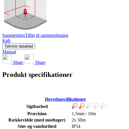
Sammenlign
Tilføj til sammenligning
Køb
Teknisk datablad
Manual
Share
Share
Produkt specifikationer
Hovedspecifikationer
Sigtbarhed
Præcision
1,5mm / 10m
Rækkevidde (med modtager)
2x 50m
Støv og vandtæthed
IP54