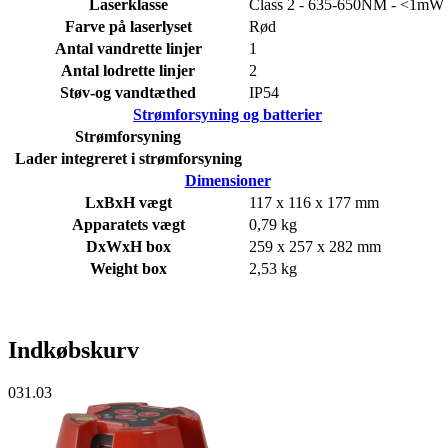
Laserklasse
Class 2 - 635-650NM - <1mW
Farve på laserlyset
Rød
Antal vandrette linjer
1
Antal lodrette linjer
2
Støv-og vandtæthed
IP54
Strømforsyning og batterier
Strømforsyning
Lader integreret i strømforsyning
Dimensioner
LxBxH vægt
117 x 116 x 177 mm
Apparatets vægt
0,79 kg
DxWxH box
259 x 257 x 282 mm
Weight box
2,53 kg
Indkøbskurv
031.03