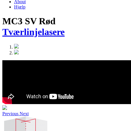
About
Hjælp
MC3 SV Rød
Tværlinjelasere
Previous
Next