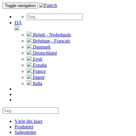
Toggle navigation
DA
België - Nederlands
Belgique - Français
Danmark
Deutschland
Eesti
España
France
Ísland
Italia
Vælg din laser
Produkter
Salgssteder