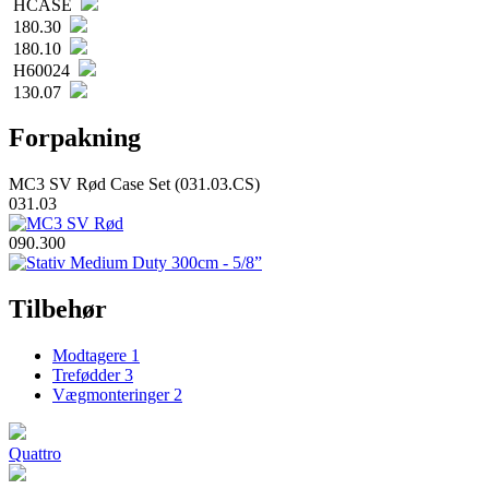
HCASE
180.30
180.10
H60024
130.07
Forpakning
MC3 SV Rød Case Set (031.03.CS)
031.03
090.300
Tilbehør
Modtagere
1
Trefødder
3
Vægmonteringer
2
Quattro