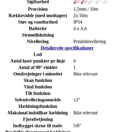
Sigtbarhed
Præcision
1,5mm / 10m
Rækkevidde (med modtager)
2x 50m
Støv og vandtæthed
IP54
Batterier
4 x AA
Strømtilslutning
Nivellering
Pendelnivellering
Detalierede specifikationer
Lod
Antal laser punkter pr linje
0
Antal af 90° vinkler
1
Omdrejninger i minuttet
Ikke relevant
Skan funktion
Vind funktion
Tilt funktion
Selvnivelleringsområde
±2°
Hældningsfunktion
Maksimal indstilbar hældning
Ikke relevant
Fjernbetjening
Indbygget skrue til stativ
5/8"