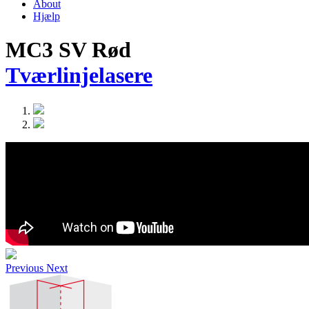
About
Hjælp
MC3 SV Rød
Tværlinjelasere
Previous
Next