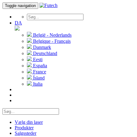
Toggle navigation
DA
België - Nederlands
Belgique - Français
Danmark
Deutschland
Eesti
España
France
Ísland
Italia
Vælg din laser
Produkter
Salgssteder