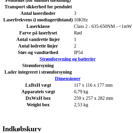
Pendellås (for manuel hældning)
Transport sikkerhed for pendulet
Antal laserdioder
3
Laserfrekvens (i modtagertilstand)
10KHz
Laserklasse
Class 2 - 635-650NM - <1mW
Farve på laserlyset
Rød
Antal vandrette linjer
1
Antal lodrette linjer
2
Støv-og vandtæthed
IP54
Strømforsyning og batterier
Strømforsyning
Lader integreret i strømforsyning
Dimensioner
LxBxH vægt
117 x 116 x 177 mm
Apparatets vægt
0,79 kg
DxWxH box
259 x 257 x 282 mm
Weight box
2,53 kg
Indkøbskurv