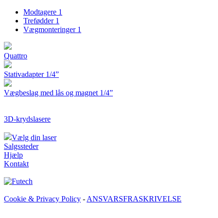
Modtagere
1
Trefødder
1
Vægmonteringer
1
Quattro
Stativadapter 1/4”
Vægbeslag med lås og magnet 1/4”
3D-krydslasere
Vælg din laser
Salgssteder
Hjælp
Kontakt
Cookie & Privacy Policy
-
ANSVARSFRASKRIVELSE