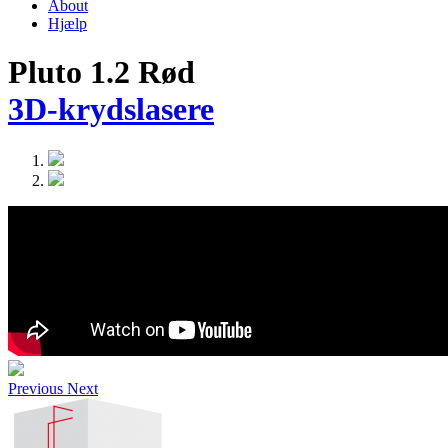
About
Hjælp
Pluto 1.2 Rød
3D-krydslasere
Previous
Next