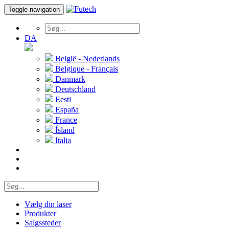
Toggle navigation
DA
België - Nederlands
Belgique - Français
Danmark
Deutschland
Eesti
España
France
Ísland
Italia
Vælg din laser
Produkter
Salgssteder