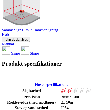
Sammenlign
Tilføj til sammenligning
Køb
Teknisk datablad
Manual
Share
Share
Produkt specifikationer
Hovedspecifikationer
Sigtbarhed
Præcision
3mm / 10m
Rækkevidde (med modtager)
2x 50m
Støv og vandtæthed
IP54