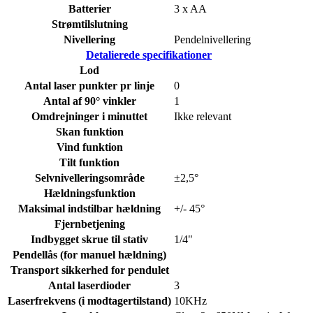
Batterier
3 x AA
Strømtilslutning
Nivellering
Pendelnivellering
Detalierede specifikationer
Lod
Antal laser punkter pr linje
0
Antal af 90° vinkler
1
Omdrejninger i minuttet
Ikke relevant
Skan funktion
Vind funktion
Tilt funktion
Selvnivelleringsområde
±2,5°
Hældningsfunktion
Maksimal indstilbar hældning
+/- 45°
Fjernbetjening
Indbygget skrue til stativ
1/4"
Pendellås (for manuel hældning)
Transport sikkerhed for pendulet
Antal laserdioder
3
Laserfrekvens (i modtagertilstand)
10KHz