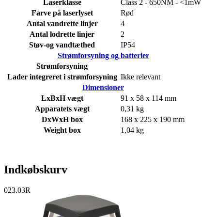
Laserklasse
Class 2 - 650NM - <1mW
Farve på laserlyset
Rød
Antal vandrette linjer
4
Antal lodrette linjer
2
Støv-og vandtæthed
IP54
Strømforsyning og batterier
Strømforsyning
Lader integreret i strømforsyning
Ikke relevant
Dimensioner
LxBxH vægt
91 x 58 x 114 mm
Apparatets vægt
0,31 kg
DxWxH box
168 x 225 x 190 mm
Weight box
1,04 kg
Indkøbskurv
023.03R