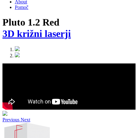
About
Pomoč
Pluto 1.2 Red
3D križni laserji
Previous
Next