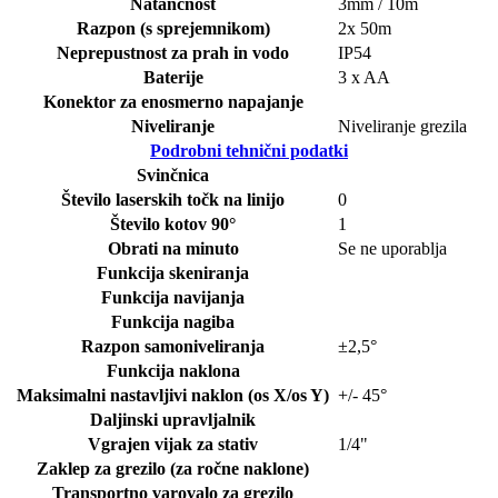
Natančnost
3mm / 10m
Razpon (s sprejemnikom)
2x 50m
Neprepustnost za prah in vodo
IP54
Baterije
3 x AA
Konektor za enosmerno napajanje
Niveliranje
Niveliranje grezila
Podrobni tehnični podatki
Svinčnica
Število laserskih točk na linijo
0
Število kotov 90°
1
Obrati na minuto
Se ne uporablja
Funkcija skeniranja
Funkcija navijanja
Funkcija nagiba
Razpon samoniveliranja
±2,5°
Funkcija naklona
Maksimalni nastavljivi naklon (os X/os Y)
+/- 45°
Daljinski upravljalnik
Vgrajen vijak za stativ
1/4"
Zaklep za grezilo (za ročne naklone)
Transportno varovalo za grezilo