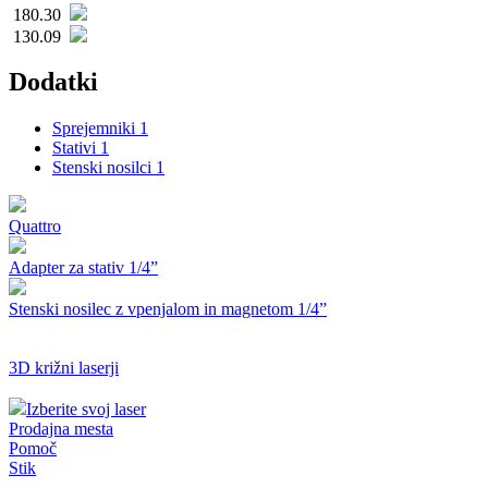
180.30
130.09
Dodatki
Sprejemniki
1
Stativi
1
Stenski nosilci
1
Quattro
Adapter za stativ 1/4”
Stenski nosilec z vpenjalom in magnetom 1/4”
3D križni laserji
Izberite svoj laser
Prodajna mesta
Pomoč
Stik