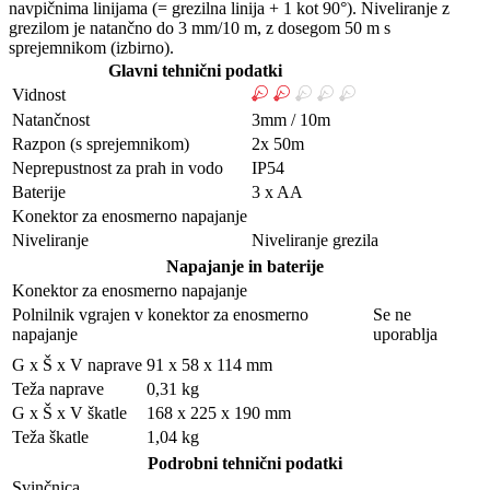
navpičnima linijama (= grezilna linija + 1 kot 90°). Niveliranje z
grezilom je natančno do 3 mm/10 m, z dosegom 50 m s
sprejemnikom (izbirno).
Glavni tehnični podatki
Vidnost
Natančnost
3mm / 10m
Razpon (s sprejemnikom)
2x 50m
Neprepustnost za prah in vodo
IP54
Baterije
3 x AA
Konektor za enosmerno napajanje
Niveliranje
Niveliranje grezila
Napajanje in baterije
Konektor za enosmerno napajanje
Polnilnik vgrajen v konektor za enosmerno
Se ne
napajanje
uporablja
G x Š x V naprave
91 x 58 x 114 mm
Teža naprave
0,31 kg
G x Š x V škatle
168 x 225 x 190 mm
Teža škatle
1,04 kg
Podrobni tehnični podatki
Svinčnica