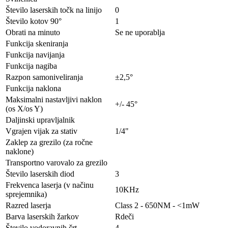
Število laserskih točk na linijo
0
Število kotov 90°
1
Obrati na minuto
Se ne uporablja
Funkcija skeniranja
Funkcija navijanja
Funkcija nagiba
Razpon samoniveliranja
±2,5°
Funkcija naklona
Maksimalni nastavljivi naklon
+/- 45°
(os X/os Y)
Daljinski upravljalnik
Vgrajen vijak za stativ
1/4"
Zaklep za grezilo (za ročne
naklone)
Transportno varovalo za grezilo
Število laserskih diod
3
Frekvenca laserja (v načinu
10KHz
sprejemnika)
Razred laserja
Class 2 - 650NM - <1mW
Barva laserskih žarkov
Rdeči
Število vodoravnih črt
4