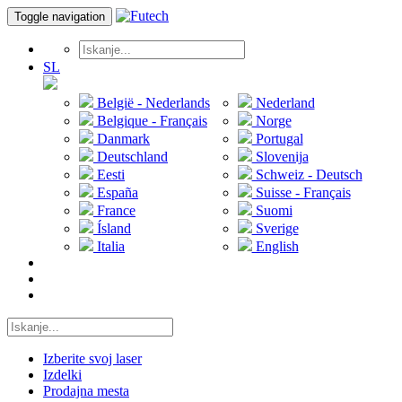
Toggle navigation
SL
België - Nederlands
Nederland
Belgique - Français
Norge
Danmark
Portugal
Deutschland
Slovenija
Eesti
Schweiz - Deutsch
España
Suisse - Français
France
Suomi
Ísland
Sverige
Italia
English
Izberite svoj laser
Izdelki
Prodajna mesta