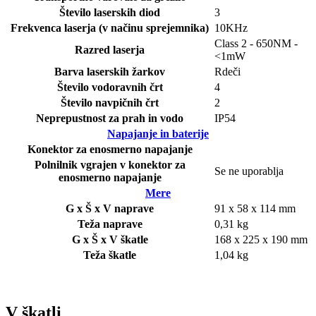
Število laserskih diod
3
Frekvenca laserja (v načinu sprejemnika)
10KHz
Class 2 - 650NM -
Razred laserja
<1mW
Barva laserskih žarkov
Rdeči
Število vodoravnih črt
4
Število navpičnih črt
2
Neprepustnost za prah in vodo
IP54
Napajanje in baterije
Konektor za enosmerno napajanje
Polnilnik vgrajen v konektor za
Se ne uporablja
enosmerno napajanje
Mere
G x Š x V naprave
91 x 58 x 114 mm
Teža naprave
0,31 kg
G x Š x V škatle
168 x 225 x 190 mm
Teža škatle
1,04 kg
V škatli