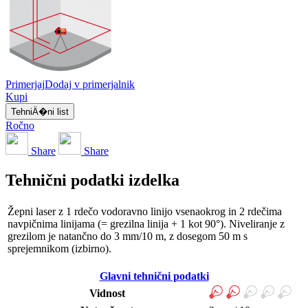
Primerjaj
Dodaj v primerjalnik
Kupi
TehniÄ�ni list
Ročno
Share
Share
Tehnični podatki izdelka
Žepni laser z 1 rdečo vodoravno linijo vsenaokrog in 2 rdečima
navpičnima linijama (= grezilna linija + 1 kot 90°). Niveliranje z
grezilom je natančno do 3 mm/10 m, z dosegom 50 m s
sprejemnikom (izbirno).
Glavni tehnični podatki
Vidnost