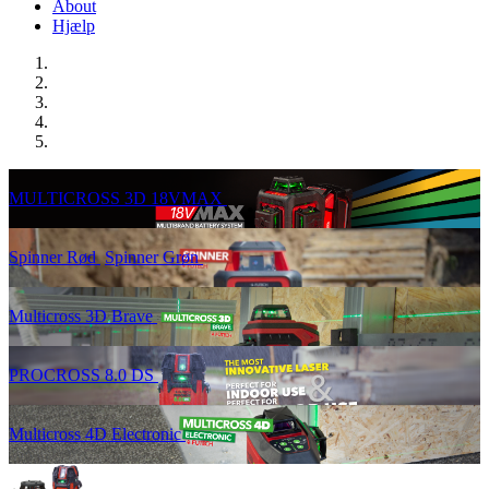
About
Hjælp
MULTICROSS 3D 18VMAX
Spinner Rød
Spinner Grøn
Multicross 3D Brave
PROCROSS 8.0 DS
Multicross 4D Electronic