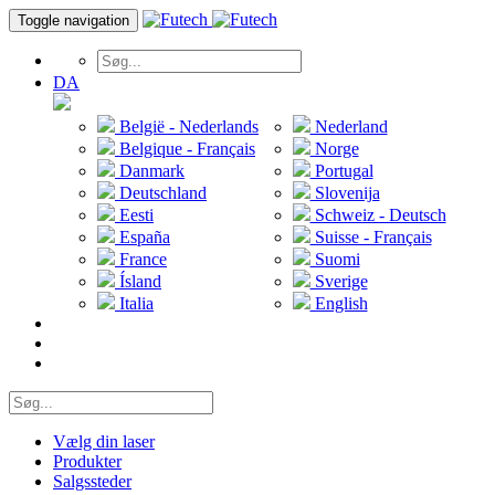
Toggle navigation
DA
België - Nederlands
Nederland
Belgique - Français
Norge
Danmark
Portugal
Deutschland
Slovenija
Eesti
Schweiz - Deutsch
España
Suisse - Français
France
Suomi
Ísland
Sverige
Italia
English
Vælg din laser
Produkter
Salgssteder