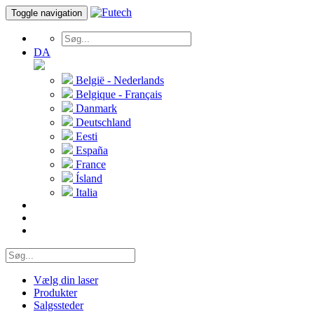
Toggle navigation
DA
België - Nederlands
Belgique - Français
Danmark
Deutschland
Eesti
España
France
Ísland
Italia
Vælg din laser
Produkter
Salgssteder