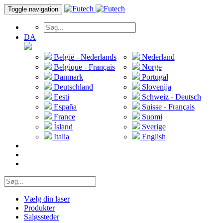
Toggle navigation
DA
België - Nederlands
Nederland
Belgique - Français
Norge
Danmark
Portugal
Deutschland
Slovenija
Eesti
Schweiz - Deutsch
España
Suisse - Français
France
Suomi
Ísland
Sverige
Italia
English
Vælg din laser
Produkter
Salgssteder