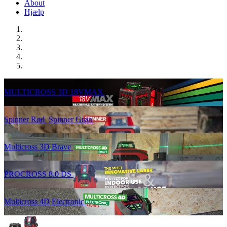
About
Hjælp
MULTICROSS 3D 18VMAX
Spinner Rød
Spinner Grøn
Multicross 3D Brave
PROCROSS 8.0 DS
Multicross 4D Electronic