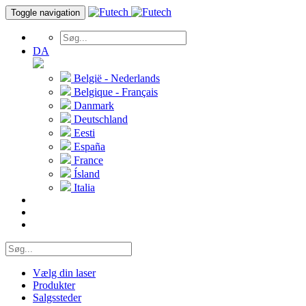
Toggle navigation
DA
België - Nederlands
Belgique - Français
Danmark
Deutschland
Eesti
España
France
Ísland
Italia
Vælg din laser
Produkter
Salgssteder