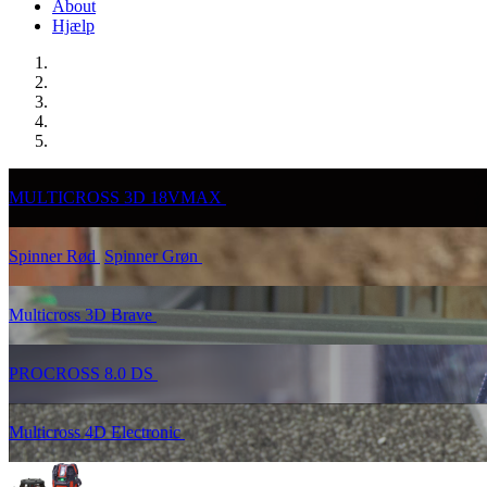
About
Hjælp
MULTICROSS 3D 18VMAX
Spinner Rød
Spinner Grøn
Multicross 3D Brave
PROCROSS 8.0 DS
Multicross 4D Electronic