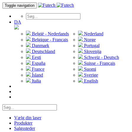
Toggle navigation
DA
België - Nederlands
Nederland
Belgique - Français
Norge
Danmark
Portugal
Deutschland
Slovenija
Eesti
Schweiz - Deutsch
España
Suisse - Français
France
Suomi
Ísland
Sverige
Italia
English
Vælg din laser
Produkter
Salgssteder