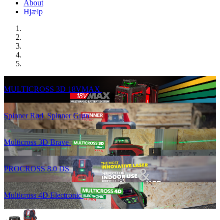
About
Hjælp
MULTICROSS 3D 18VMAX
Spinner Rød
Spinner Grøn
Multicross 3D Brave
PROCROSS 8.0 DS
Multicross 4D Electronic