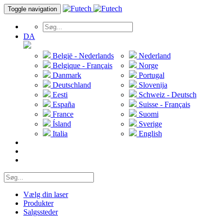
Toggle navigation
DA
België - Nederlands
Nederland
Belgique - Français
Norge
Danmark
Portugal
Deutschland
Slovenija
Eesti
Schweiz - Deutsch
España
Suisse - Français
France
Suomi
Ísland
Sverige
Italia
English
Vælg din laser
Produkter
Salgssteder