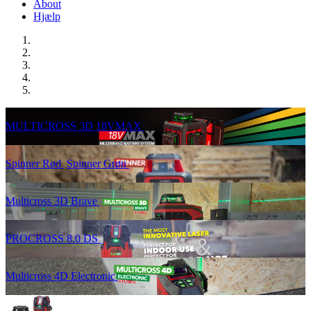
About
Hjælp
MULTICROSS 3D 18VMAX
Spinner Rød
Spinner Grøn
Multicross 3D Brave
PROCROSS 8.0 DS
Multicross 4D Electronic