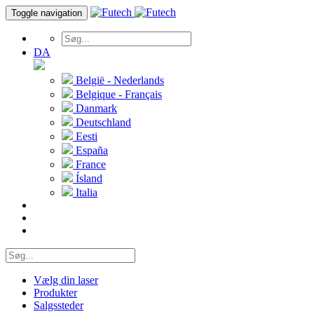
Toggle navigation
DA
België - Nederlands
Belgique - Français
Danmark
Deutschland
Eesti
España
France
Ísland
Italia
Vælg din laser
Produkter
Salgssteder