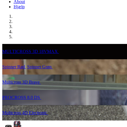
About
Hjælp
MULTICROSS 3D 18VMAX
Spinner Rød
Spinner Grøn
Multicross 3D Brave
PROCROSS 8.0 DS
Multicross 4D Electronic