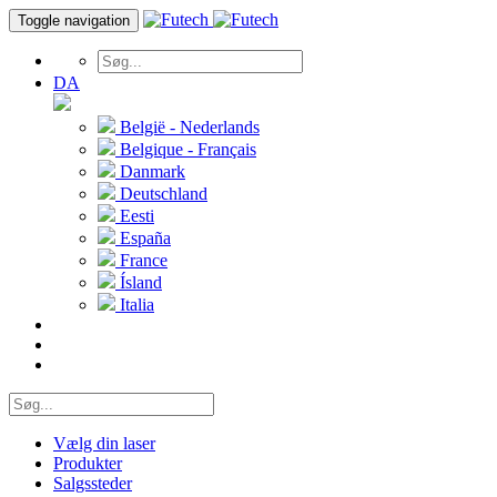
Toggle navigation
DA
België - Nederlands
Belgique - Français
Danmark
Deutschland
Eesti
España
France
Ísland
Italia
Vælg din laser
Produkter
Salgssteder