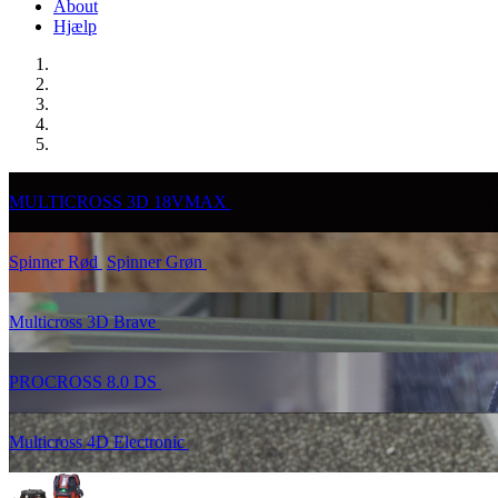
About
Hjælp
MULTICROSS 3D 18VMAX
Spinner Rød
Spinner Grøn
Multicross 3D Brave
PROCROSS 8.0 DS
Multicross 4D Electronic