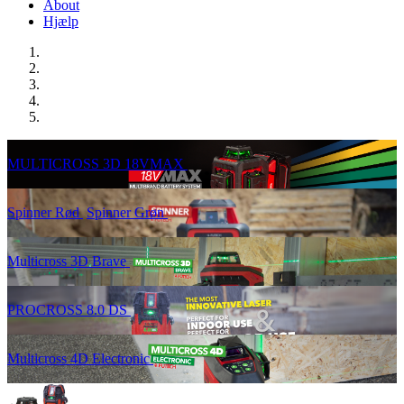
About
Hjælp
MULTICROSS 3D 18VMAX
Spinner Rød
Spinner Grøn
Multicross 3D Brave
PROCROSS 8.0 DS
Multicross 4D Electronic