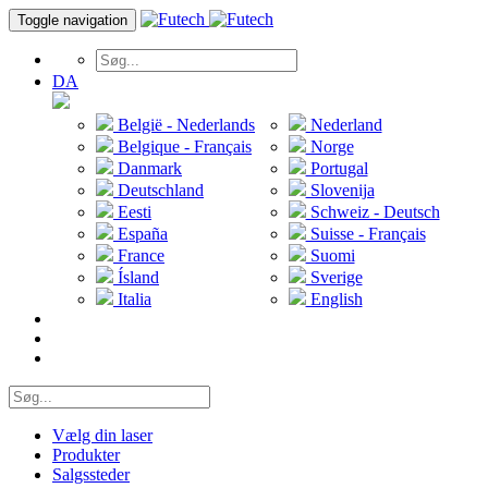
Toggle navigation
DA
België - Nederlands
Nederland
Belgique - Français
Norge
Danmark
Portugal
Deutschland
Slovenija
Eesti
Schweiz - Deutsch
España
Suisse - Français
France
Suomi
Ísland
Sverige
Italia
English
Vælg din laser
Produkter
Salgssteder