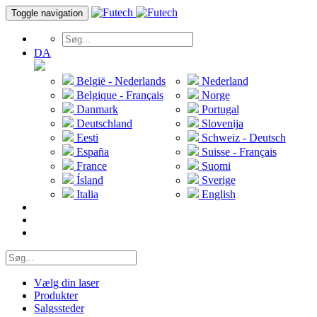
Toggle navigation
DA
België - Nederlands
Nederland
Belgique - Français
Norge
Danmark
Portugal
Deutschland
Slovenija
Eesti
Schweiz - Deutsch
España
Suisse - Français
France
Suomi
Ísland
Sverige
Italia
English
Vælg din laser
Produkter
Salgssteder