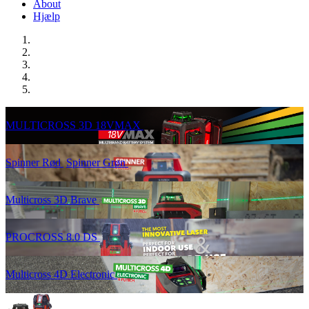
About
Hjælp
MULTICROSS 3D 18VMAX
Spinner Rød
Spinner Grøn
Multicross 3D Brave
PROCROSS 8.0 DS
Multicross 4D Electronic