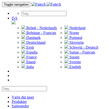
Toggle navigation
DA
België - Nederlands
Nederland
Belgique - Français
Norge
Danmark
Portugal
Deutschland
Slovenija
Eesti
Schweiz - Deutsch
España
Suisse - Français
France
Suomi
Ísland
Sverige
Italia
English
Vælg din laser
Produkter
Salgssteder