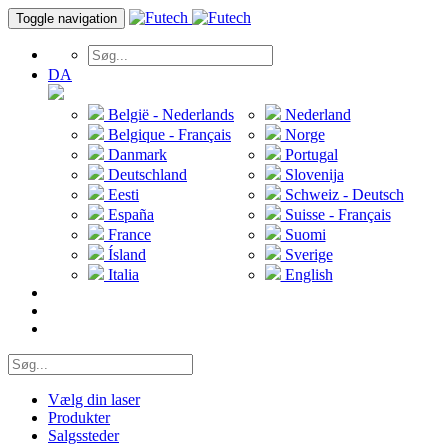
Toggle navigation
DA
België - Nederlands
Nederland
Belgique - Français
Norge
Danmark
Portugal
Deutschland
Slovenija
Eesti
Schweiz - Deutsch
España
Suisse - Français
France
Suomi
Ísland
Sverige
Italia
English
Vælg din laser
Produkter
Salgssteder