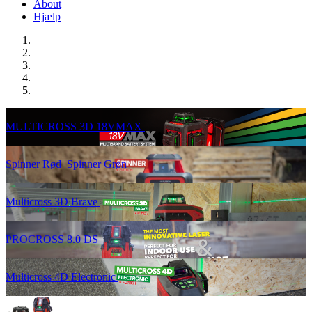
About
Hjælp
MULTICROSS 3D 18VMAX
Spinner Rød
Spinner Grøn
Multicross 3D Brave
PROCROSS 8.0 DS
Multicross 4D Electronic