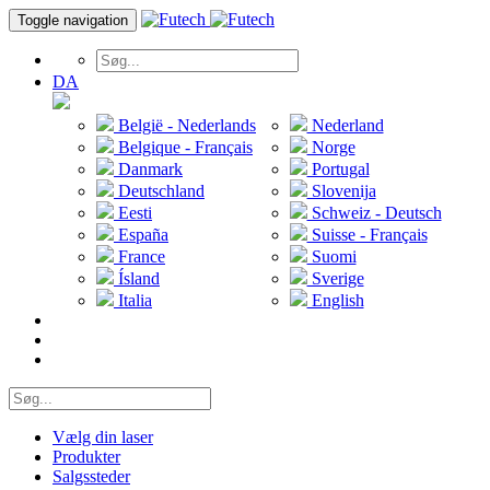
Toggle navigation
DA
België - Nederlands
Nederland
Belgique - Français
Norge
Danmark
Portugal
Deutschland
Slovenija
Eesti
Schweiz - Deutsch
España
Suisse - Français
France
Suomi
Ísland
Sverige
Italia
English
Vælg din laser
Produkter
Salgssteder