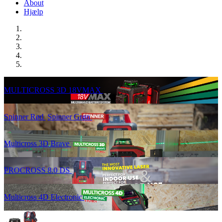
About
Hjælp
MULTICROSS 3D 18VMAX
Spinner Rød
Spinner Grøn
Multicross 3D Brave
PROCROSS 8.0 DS
Multicross 4D Electronic