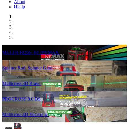
About
Hjælp
MULTICROSS 3D 18VMAX
Spinner Rød
Spinner Grøn
Multicross 3D Brave
PROCROSS 8.0 DS
Multicross 4D Electronic