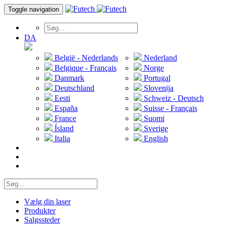
Toggle navigation
DA
België - Nederlands
Nederland
Belgique - Français
Norge
Danmark
Portugal
Deutschland
Slovenija
Eesti
Schweiz - Deutsch
España
Suisse - Français
France
Suomi
Ísland
Sverige
Italia
English
Vælg din laser
Produkter
Salgssteder