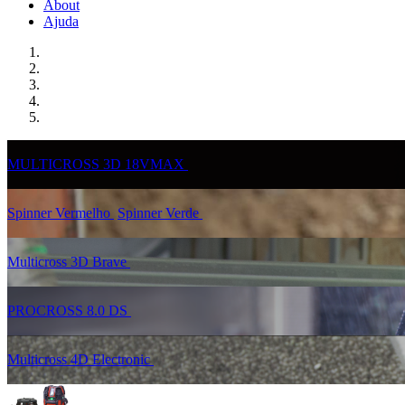
About
Ajuda
MULTICROSS 3D 18VMAX
Spinner Vermelho
Spinner Verde
Multicross 3D Brave
PROCROSS 8.0 DS
Multicross 4D Electronic