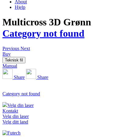
About
Hjelp
Multicross 3D Grønn
Category not found
Previous
Next
Buy
Teknisk fil
Manual
Share
Share
Category not found
Velg din laser
Kontakt
Velg din laser
Velg ditt land