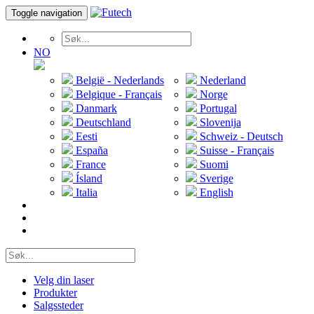
Toggle navigation
NO
België - Nederlands
Nederland
Belgique - Français
Norge
Danmark
Portugal
Deutschland
Slovenija
Eesti
Schweiz - Deutsch
España
Suisse - Français
France
Suomi
Ísland
Sverige
Italia
English
Velg din laser
Produkter
Salgssteder