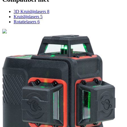
3D Kruislijnlasers
8
Kruislijnlasers
5
Rotatielasers
6