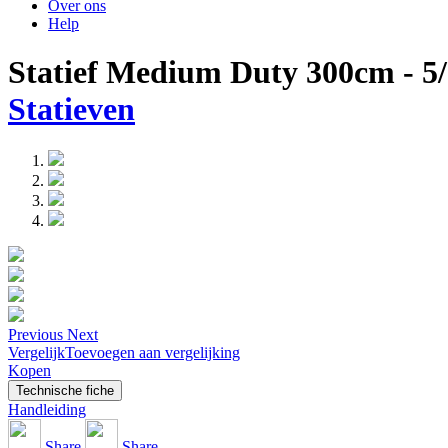
Over ons
Help
Statief Medium Duty 300cm - 5
Statieven
Previous
Next
Vergelijk
Toevoegen aan vergelijking
Kopen
Technische fiche
Handleiding
Share
Share