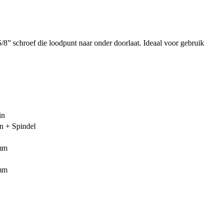
 5/8” schroef die loodpunt naar onder doorlaat. Ideaal voor gebruik
in
en + Spindel
 mm
 mm