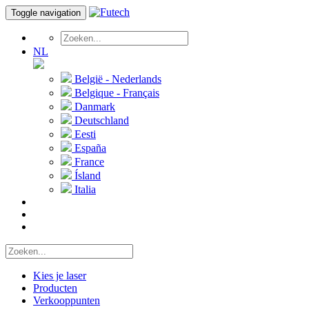
Toggle navigation
NL
België - Nederlands
Belgique - Français
Danmark
Deutschland
Eesti
España
France
Ísland
Italia
Kies je laser
Producten
Verkooppunten