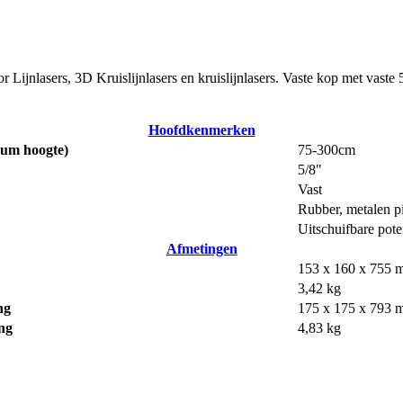
r Lijnlasers, 3D Kruislijnlasers en kruislijnlasers. Vaste kop met vaste
Hoofdkenmerken
um hoogte)
75-300cm
5/8"
Vast
Rubber, metalen p
Uitschuifbare pot
Afmetingen
153 x 160 x 755
3,42 kg
ng
175 x 175 x 793
ng
4,83 kg